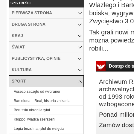
SPIS TREŚCI
Wlazłego i Bart
boiska, wygryw
PIERWSZA STRONA
Zwycięstwo 3:0
DRUGA STRONA
Tak grali nowi 
KRAJ
można powiedzi
ŚWIAT
robili...
PUBLICYSTYKA, OPINIE
Dostęp do tr
KULTURA
Archiwum Rz
SPORT
archiwalnyc
Asseco zaczęło od wygranej
od 1993 roku
Barcelona – Real, historia znikania
wzbogacone
Borussia obroniła tytuł
Ponad milio
Kloppo, władca szerszeni
Zamów dostę
Legia bezsilna, tytuł do wzięcia