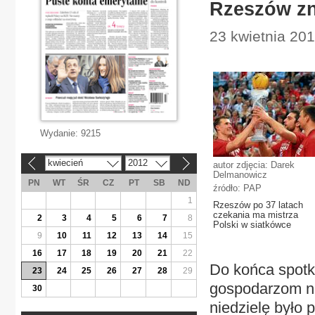
Rzeszów zn
23 kwietnia 201
Wydanie:
9215
kwiecień
2012
autor zdjęcia: Darek
«
»
Delmanowicz
PN
WT
ŚR
CZ
PT
SB
ND
źródło: PAP
1
Rzeszów po 37 latach
czekania ma mistrza
2
3
4
5
6
7
8
Polski w siatkówce
9
10
11
12
13
14
15
16
17
18
19
20
21
22
Do końca spotka
23
24
25
26
27
28
29
gospodarzom nic
30
niedzielę było 