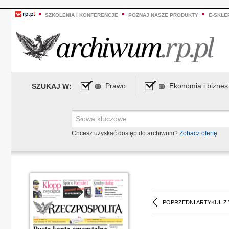
SZKOLENIA I KONFERENCJE
POZNAJ NASZE PRODUKTY
E-SKLE
Prawo
Ekonomia i biznes
SZUKAJ W:
Chcesz uzyskać dostęp do archiwum?
Zobacz ofertę
POPRZEDNI ARTYKUŁ Z