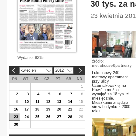
30 tys. za 
23 kwietnia 20
Wydanie:
9215
źródło:
metrohouse&partnerzy
kwiecień
2012
«
»
Luksusowy 240-
metrowy apartament
PN
WT
ŚR
CZ
PT
SB
ND
przy ulicy
Czerniakowskiej na
1
Powiślu można
wynająć za 18 tys. zł
2
3
4
5
6
7
8
miesięcznie.
9
10
11
12
13
14
15
Mieszkanie znajduje
się w budynku z 2000
16
17
18
19
20
21
22
roku
23
24
25
26
27
28
29
30