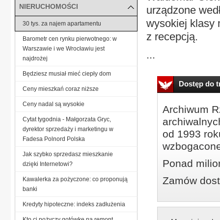
NIERUCHOMOŚCI
urządzone wedł
wysokiej klasy 
30 tys. za najem apartamentu
z recepcją.
Barometr cen rynku pierwotnego: w
Warszawie i we Wrocławiu jest
...
najdrożej
Będziesz musiał mieć ciepły dom
Dostęp do tr
Ceny mieszkań coraz niższe
Ceny nadal są wysokie
Archiwum Rz
Cytat tygodnia - Małgorzata Gryc,
archiwalnyc
dyrektor sprzedaży i marketingu w
od 1993 roku
Fadesa Polnord Polska
wzbogacone
Jak szybko sprzedasz mieszkanie
Ponad milio
dzięki Internetowi?
Zamów dostę
Kawalerka za pożyczone: co proponują
banki
Kredyty hipoteczne: indeks zadłużenia
Kto ci pożyczy gotówkę na remont