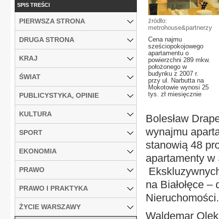
SPIS TREŚCI
PIERWSZA STRONA
źródło:
metrohouse&partnerzy
DRUGA STRONA
Cena najmu
sześciopokojowego
apartamentu o
KRAJ
powierzchni 289 mkw.
położonego w
budynku z 2007 r.
ŚWIAT
przy ul. Narbutta na
Mokotowie wynosi 25
tys. zł miesięcznie
PUBLICYSTYKA, OPINIE
KULTURA
Bolesław Drapel
wynajmu aparta
SPORT
stanowią 48 pro
EKONOMIA
apartamenty w Ś
Ekskluzywnych 
PRAWO
na Białołęce –
PRAWO I PRAKTYKA
Nieruchomości.
ŻYCIE WARSZAWY
Waldemar Oleks