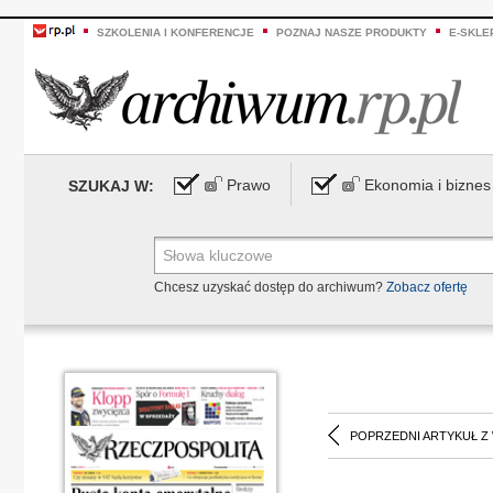
SZKOLENIA I KONFERENCJE
POZNAJ NASZE PRODUKTY
E-SKLE
Prawo
Ekonomia i biznes
SZUKAJ W:
Chcesz uzyskać dostęp do archiwum?
Zobacz ofertę
POPRZEDNI ARTYKUŁ Z