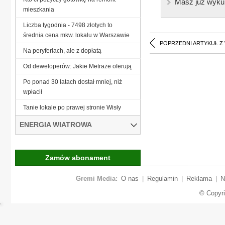
Masz już wyku
mieszkania
Liczba tygodnia - 7498 złotych to
średnia cena mkw. lokalu w Warszawie
POPRZEDNI ARTYKUŁ Z
Na peryferiach, ale z dopłatą
Od deweloperów: Jakie Metraże oferują
Po ponad 30 latach dostał mniej, niż
wpłacił
Tanie lokale po prawej stronie Wisły
ENERGIA WIATROWA
Zamów abonament
Gremi Media:
O nas
|
Regulamin
|
Reklama
|
N
© Copyr