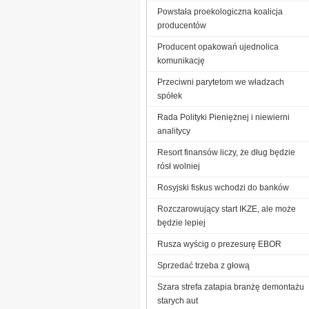
Powstała proekologiczna koalicja
producentów
Producent opakowań ujednolica
komunikację
Przeciwni parytetom we władzach
spółek
Rada Polityki Pieniężnej i niewierni
analitycy
Resort finansów liczy, że dług będzie
rósł wolniej
Rosyjski fiskus wchodzi do banków
Rozczarowujący start IKZE, ale może
będzie lepiej
Rusza wyścig o prezesurę EBOR
Sprzedać trzeba z głową
Szara strefa zatapia branżę demontażu
starych aut