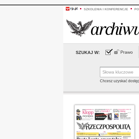
SZKOLENIA I KONFERENCJE
PO
Prawo
SZUKAJ W:
Chcesz uzyskać dostę