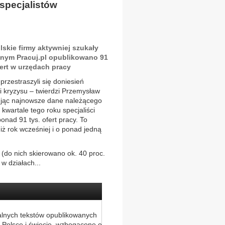
 specjalistów
skie firmy aktywniej szukały
jnym Pracuj.pl opublikowano 91
fert w urzędach pracy
przestraszyli się doniesień
ali kryzysu – twierdzi Przemysław
ując najnowsze dane należącego
 kwartale tego roku specjaliści
nad 91 tys. ofert pracy. To
iż rok wcześniej i o ponad jedną
 (do nich skierowano ok. 40 proc.
 w działach...
alnych tekstów opublikowanych
 Polsce i świecie, wzbogacone o