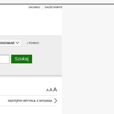
ZALOGUJ
ZAŁÓŻ KONTO
ANSOWANE
+ POMOC
A
A
A
NASTĘPNY ARTYKUŁ Z WYDANIA