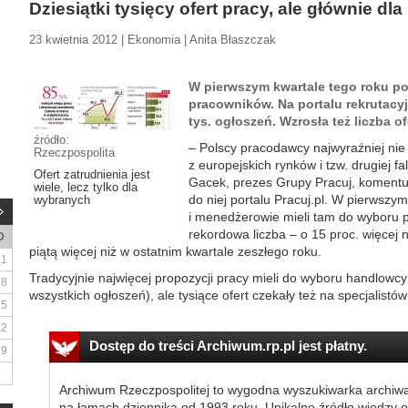
Dziesiątki tysięcy ofert pracy, ale głównie dla
23 kwietnia 2012 | Ekonomia | Anita Błaszczak
W pierwszym kwartale tego roku pol
pracowników. Na portalu rekrutacy
tys. ogłoszeń. Wzrosła też liczba o
źródło:
– Polscy pracodawcy najwyraźniej nie 
Rzeczpospolita
z europejskich rynków i tzw. drugiej f
Ofert zatrudnienia jest
Gacek, prezes Grupy Pracuj, koment
wiele, lecz tylko dla
do niej portalu Pracuj.pl. W pierwszym
wybranych
i menedżerowie mieli tam do wyboru po
rekordowa liczba – o 15 proc. więcej n
D
piątą więcej niż w ostatnim kwartale zeszłego roku.
1
Tradycyjnie najwięcej propozycji pracy mieli do wyboru handlowcy
8
wszystkich ogłoszeń), ale tysiące ofert czekały też na specjalistów
15
22
Dostęp do treści Archiwum.rp.pl jest płatny.
29
Archiwum Rzeczpospolitej to wygodna wyszukiwarka archiw
na łamach dziennika od 1993 roku. Unikalne źródło wiedzy o