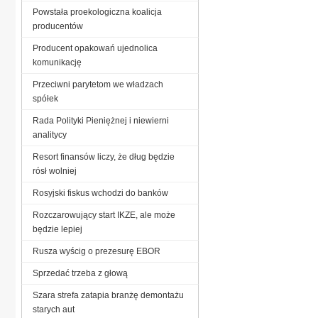
Powstała proekologiczna koalicja
producentów
Producent opakowań ujednolica
komunikację
Przeciwni parytetom we władzach
spółek
Rada Polityki Pieniężnej i niewierni
analitycy
Resort finansów liczy, że dług będzie
rósł wolniej
Rosyjski fiskus wchodzi do banków
Rozczarowujący start IKZE, ale może
będzie lepiej
Rusza wyścig o prezesurę EBOR
Sprzedać trzeba z głową
Szara strefa zatapia branżę demontażu
starych aut