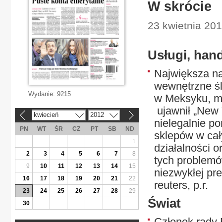
W skrócie
23 kwietnia 20
Usługi, han
Największa na
wewnętrzne śl
Wydanie:
9215
w Meksyku, ma
ujawnił „New 
kwiecień
2012
«
»
nielegalnie p
PN
WT
ŚR
CZ
PT
SB
ND
sklepów w cał
1
działalności 
2
3
4
5
6
7
8
tych problemó
9
10
11
12
13
14
15
niezwykłej pre
16
17
18
19
20
21
22
reuters, p.r.
23
24
25
26
27
28
29
Świat
30
Członek rady 