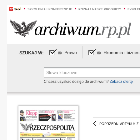
SZKOLENIA I KONFERENCJE
POZNAJ NASZE PRODUKTY
E-SKLE
Prawo
Ekonomia i biznes
SZUKAJ W:
Chcesz uzyskać dostęp do archiwum?
Zobacz ofertę
POPRZEDNI ARTYKUŁ Z