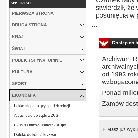
SPIS TREŚCI
stwierdził, że
PIERWSZA STRONA
posunięcia w 
...
DRUGA STRONA
KRAJ
Dostęp do tr
ŚWIAT
Archiwum Rz
PUBLICYSTYKA, OPINIE
archiwalnyc
KULTURA
od 1993 roku
wzbogacone
SPORT
Ponad milio
EKONOMIA
Zamów dostę
Lekko niepokojący spadek relacji
Arcus idzie do sądu z ZUS
Czas na mieszkaniowe zakupy
Masz już wyku
Daleko do końca kryzysu