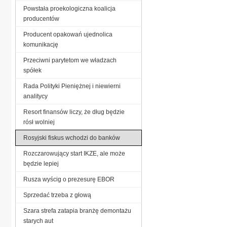
Powstała proekologiczna koalicja
producentów
Producent opakowań ujednolica
komunikację
Przeciwni parytetom we władzach
spółek
Rada Polityki Pieniężnej i niewierni
analitycy
Resort finansów liczy, że dług będzie
rósł wolniej
Rosyjski fiskus wchodzi do banków
Rozczarowujący start IKZE, ale może
będzie lepiej
Rusza wyścig o prezesurę EBOR
Sprzedać trzeba z głową
Szara strefa zatapia branżę demontażu
starych aut