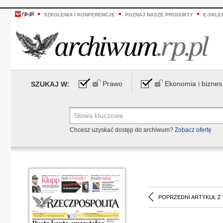
SZKOLENIA I KONFERENCJE
POZNAJ NASZE PRODUKTY
E-SKLE
Prawo
Ekonomia i biznes
SZUKAJ W:
Chcesz uzyskać dostęp do archiwum?
Zobacz ofertę
POPRZEDNI ARTYKUŁ Z