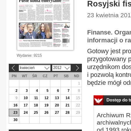
Rosyjski f
23 kwietnia 20
Finanse. Orga
informacji o r
Gotowy jest pr
Wydanie:
9215
przygotowany p
urzędnikom dost
kwiecień
2012
«
»
i pozwolą kont
PN
WT
ŚR
CZ
PT
SB
ND
będzie mógł od
1
2
3
4
5
6
7
8
9
10
11
12
13
14
15
Dostęp do tr
16
17
18
19
20
21
22
23
24
25
26
27
28
29
Archiwum Rz
30
archiwalnyc
od 1993 roku