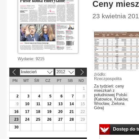
Ceny miesz
23 kwietnia 201
Wydanie:
9215
kwiecień
2012
«
»
źródło:
Rzeczpospolita
PN
WT
ŚR
CZ
PT
SB
ND
Za tydzień: ceny
1
mieszkań z
południowej Polski
2
3
4
5
6
7
8
(Katowice, Kraków,
Wrocław, Zielona
9
10
11
12
13
14
15
Góra)
16
17
18
19
20
21
22
23
24
25
26
27
28
29
30
Dostęp do tr