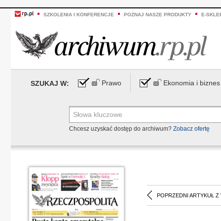
SZKOLENIA I KONFERENCJE
POZNAJ NASZE PRODUKTY
E-SKLE
Prawo
Ekonomia i biznes
SZUKAJ W:
Chcesz uzyskać dostęp do archiwum?
Zobacz ofertę
POPRZEDNI ARTYKUŁ Z