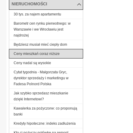
NIERUCHOMOŚCI
30 tys. za najem apartamentu
Barometr cen rynku pierwotnego: w
Warszawie i we Wrocławiu jest
najdrożej
Będziesz musiał mieć ciepły dom
Ceny mieszkań coraz niższe
Ceny nadal są wysokie
Cytat tygodnia - Małgorzata Gryc,
dyrektor sprzedaży i marketingu w
Fadesa Polnord Polska
Jak szybko sprzedasz mieszkanie
dzięki Internetowi?
Kawalerka za pożyczone: co proponują
banki
Kredyty hipoteczne: indeks zadłużenia
Kto ci pożyczy gotówkę na remont