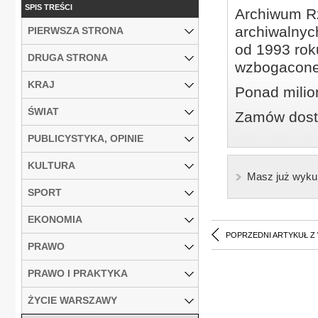
SPIS TREŚCI
Archiwum Rz
archiwalnyc
PIERWSZA STRONA
od 1993 roku
DRUGA STRONA
wzbogacone
KRAJ
Ponad milio
ŚWIAT
Zamów dostę
PUBLICYSTYKA, OPINIE
KULTURA
Masz już wyku
SPORT
EKONOMIA
POPRZEDNI ARTYKUŁ Z
PRAWO
PRAWO I PRAKTYKA
ŻYCIE WARSZAWY