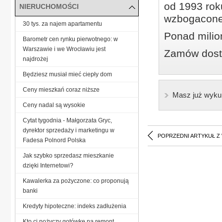
od 1993 roku
NIERUCHOMOŚCI
wzbogacone
30 tys. za najem apartamentu
Ponad milio
Barometr cen rynku pierwotnego: w
Warszawie i we Wrocławiu jest
Zamów dostę
najdrożej
Będziesz musiał mieć ciepły dom
Ceny mieszkań coraz niższe
Masz już wyku
Ceny nadal są wysokie
Cytat tygodnia - Małgorzata Gryc,
dyrektor sprzedaży i marketingu w
POPRZEDNI ARTYKUŁ Z
Fadesa Polnord Polska
Jak szybko sprzedasz mieszkanie
dzięki Internetowi?
Kawalerka za pożyczone: co proponują
banki
Kredyty hipoteczne: indeks zadłużenia
Kto ci pożyczy gotówkę na remont