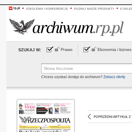
SZKOLENIA I KONFERENCJE
POZNAJ NASZE PRODUKTY
E-SKLE
Prawo
Ekonomia i biznes
SZUKAJ W:
Chcesz uzyskać dostęp do archiwum?
Zobacz ofertę
POPRZEDNI ARTYKUŁ Z