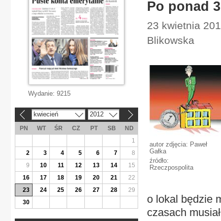
Po ponad 30
23 kwietnia 20
Blikowska
Wydanie:
9215
kwiecień
2012
«
»
PN
WT
ŚR
CZ
PT
SB
ND
1
autor zdjęcia: Paweł
Gałka
2
3
4
5
6
7
8
źródło:
9
10
11
12
13
14
15
Rzeczpospolita
16
17
18
19
20
21
22
23
24
25
26
27
28
29
o lokal będzie 
30
czasach musiał