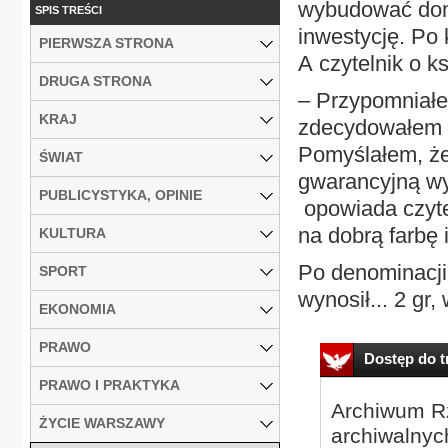
wybudować dom
SPIS TREŚCI
inwestycję. Po 
PIERWSZA STRONA
A czytelnik o 
DRUGA STRONA
– Przypomniałem
KRAJ
zdecydowałem s
Pomyślałem, że
ŚWIAT
gwarancyjną wy
PUBLICYSTYKA, OPINIE
opowiada czyte
na dobrą farbę 
KULTURA
Po denominacji
SPORT
wynosił... 2 gr
EKONOMIA
PRAWO
Dostęp do tr
PRAWO I PRAKTYKA
Archiwum Rz
ŻYCIE WARSZAWY
archiwalnyc