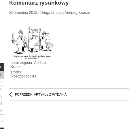
Komentarz rysunkowy
23 kwietnia 2012 | Druga strona | Andrzej Krauze
autor zdjęcia: Andrzej
Krauze
źródło:
D
Rzeczpospolita
1
8
POPRZEDNI ARTYKUŁ Z WYDANIA
15
22
29