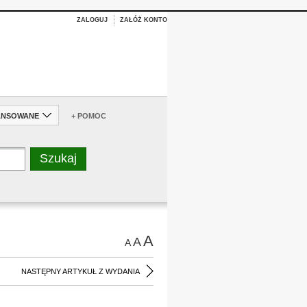
ZALOGUJ
ZAŁÓŻ KONTO
ANSOWANE
+ POMOC
A
A
A
NASTĘPNY ARTYKUŁ Z WYDANIA