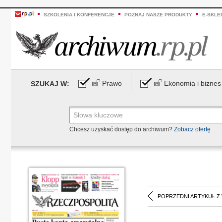
SZKOLENIA I KONFERENCJE
POZNAJ NASZE PRODUKTY
E-SKLE
Prawo
Ekonomia i biznes
SZUKAJ W:
Chcesz uzyskać dostęp do archiwum?
Zobacz ofertę
POPRZEDNI ARTYKUŁ Z