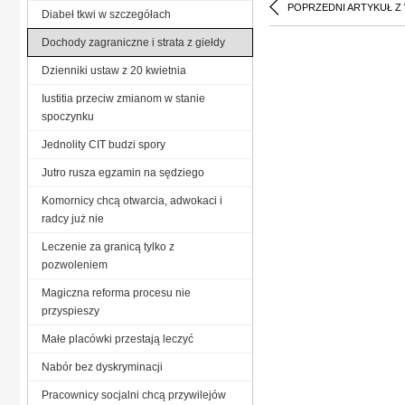
POPRZEDNI ARTYKUŁ Z
Diabeł tkwi w szczegółach
Dochody zagraniczne i strata z giełdy
Dzienniki ustaw z 20 kwietnia
Iustitia przeciw zmianom w stanie
spoczynku
Jednolity CIT budzi spory
Jutro rusza egzamin na sędziego
Komornicy chcą otwarcia, adwokaci i
radcy już nie
Leczenie za granicą tylko z
pozwoleniem
Magiczna reforma procesu nie
przyspieszy
Małe placówki przestają leczyć
Nabór bez dyskryminacji
Pracownicy socjalni chcą przywilejów