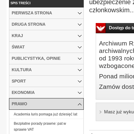
ubezpieczenie 
SPIS TREŚCI
członkowskim..
PIERWSZA STRONA
DRUGA STRONA
Dostęp do tr
KRAJ
Archiwum Rz
ŚWIAT
archiwalnyc
od 1993 roku
PUBLICYSTYKA, OPINIE
wzbogacone
KULTURA
Ponad milio
SPORT
Zamów dostę
EKONOMIA
PRAWO
Masz już wyku
Academia Iuris pomaga już dziesięć lat
Bezpłatne porady prawne: pat w
sprawie VAT