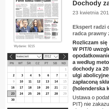
Dochody zag
23 kwietnia 201
Ekspert radzi
radca prawny z
Rozliczam się 
Wydanie:
9215
W PIT/0 uwzglę
opodatkowanie
kwiecień
2012
«
»
a według meto
PN
WT
ŚR
CZ
PT
SB
ND
dochody za 201
1
ulgi abolicyj
2
3
4
5
6
7
8
zapłaconą skł
9
10
11
12
13
14
15
(holenderska 
16
17
18
19
20
21
22
23
24
25
26
27
28
29
Ustawa o podat
30
PIT) nie zakaz