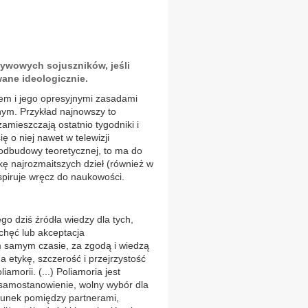
ywowych sojuszników, jeśli
ne ideologicznie.
em i jego opresyjnymi zasadami
nym. Przykład najnowszy to
zamieszczają ostatnio tygodniki i
ę o niej nawet w telewizji
 podbudowy teoretycznej, to ma do
kę najrozmaitszych dzieł (również w
spiruje wręcz do naukowości.
o dziś źródła wiedzy dla tych,
 chęć lub akceptacja
m samym czasie, za zgodą i wiedzą
a etykę, szczerość i przejrzystość
amorii. (...) Poliamoria jest
 samostanowienie, wolny wybór dla
cunek pomiędzy partnerami,