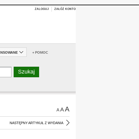
ZALOGUJ
ZAŁÓŻ KONTO
ANSOWANE
+ POMOC
A
A
A
NASTĘPNY ARTYKUŁ Z WYDANIA