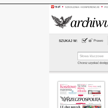
SZKOLENIA I KONFERENCJE
PO
Prawo
SZUKAJ W:
Chcesz uzyskać dostę