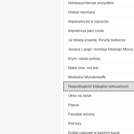
Holokaust kieruje wszystkim
Hrabal nieznany
Imperialny kij w szprychy
Impotencja jako cnota
Ja mówię prawdę. Reszta bełkocze
Jessica Lange i komisja Hilarego Minca
Krym i ułuda pokoju
Make love, not war
Medialna Wunderwaffe
Niepodległość trójkątów seksualnych
Okno na świat
Papua
Paryskie wiosny
Poli tury
Rybiki cukrowe w każdym kącie