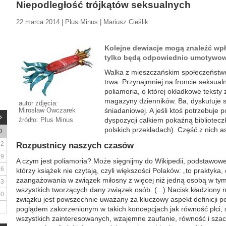
Niepodległość trójkątów seksualnych
22 marca 2014 | Plus Minus | Mariusz Cieślik
Kolejne dewiacje mogą znaleźć wpł
tylko będą odpowiednio umotywowa
Walka z mieszczańskim społeczeństw
trwa. Przynajmniej na froncie seksual
poliamoria, o której okładkowe teksty 
magazyny dzienników. Ba, dyskutuje si
autor zdjęcia:
Mirosław Owczarek
śniadaniowej. A jeśli ktoś potrzebuje
źródło: Plus Minus
dyspozycji całkiem pokaźną bibliotecz
polskich przekładach). Część z nich a
D
2
Rozpustnicy naszych czasów
9
A czym jest poliamoria? Może sięgnijmy do Wikipedii, podstawoweg
16
którzy książek nie czytają, czyli większości Polaków: „to praktyka,
zaangażowania w związek miłosny z więcej niż jedną osobą w ty
23
wszystkich tworzących dany związek osób. (...) Nacisk kładziony n
30
związku jest powszechnie uważany za kluczowy aspekt definicji poli
poglądem zakorzenionym w takich koncepcjach jak równość płci,
wszystkich zainteresowanych, wzajemne zaufanie, równość i sza