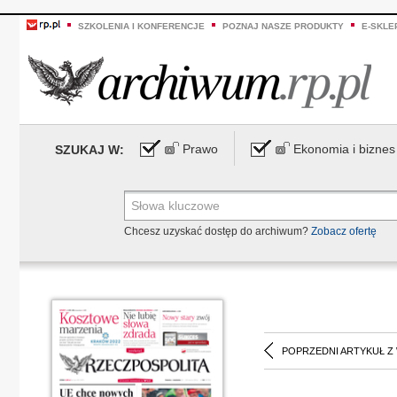
SZKOLENIA I KONFERENCJE
POZNAJ NASZE PRODUKTY
E-SKLE
Prawo
Ekonomia i biznes
SZUKAJ W:
Chcesz uzyskać dostęp do archiwum?
Zobacz ofertę
POPRZEDNI ARTYKUŁ Z