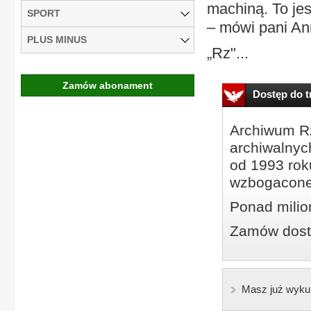
machiną. To je
SPORT
– mówi pani An
PLUS MINUS
„Rz"...
Zamów abonament
Dostęp do tr
Archiwum Rz
archiwalnyc
od 1993 roku
wzbogacone
Ponad milio
Zamów dostę
Masz już wyku