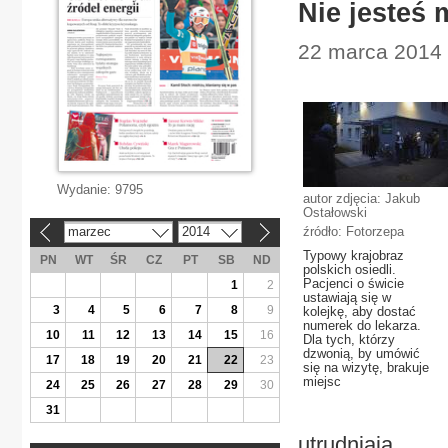
Nie jesteś 
22 marca 2014 
Wydanie:
9795
autor zdjęcia: Jakub
Ostałowski
marzec
2014
źródło: Fotorzepa
«
»
Typowy krajobraz
PN
WT
ŚR
CZ
PT
SB
ND
polskich osiedli.
Pacjenci o świcie
1
2
ustawiają się w
3
4
5
6
7
8
9
kolejkę, aby dostać
numerek do lekarza.
10
11
12
13
14
15
16
Dla tych, którzy
dzwonią, by umówić
17
18
19
20
21
22
23
się na wizytę, brakuje
miejsc
24
25
26
27
28
29
30
31
utrudniają.