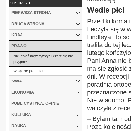
SPIS TREŚCI
Wedle płci
PIERWSZA STRONA
Przed kilkoma 
DRUGA STRONA
Leczyła się w w
KRAJ
Lindleya. To śc
trafiła do tej 
PRAWO
lutego kończyło 
Nie jesteś mężczyzną? Lekarz cię nie
Pani Anna nie b
przyjmie
ma się zgłosić 
W sądzie jak na targu
dni. W recepcji 
ŚWIAT
poradnia ortop
przeznaczone są
EKONOMIA
Nie wiadomo. Pa
PUBLICYSTYKA, OPINIE
walczyła z rece
KULTURA
– Byłam tam od 
NAUKA
Poza kolejności