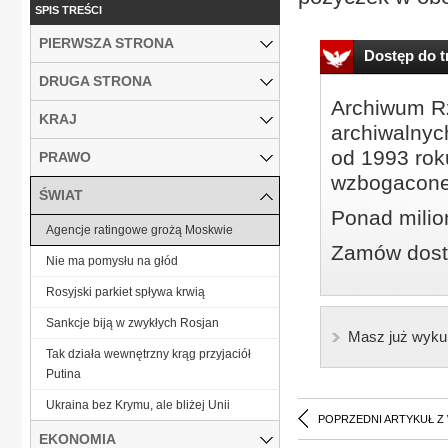
SPIS TREŚCI
PIERWSZA STRONA
Dostęp do tr
DRUGA STRONA
Archiwum Rz
KRAJ
archiwalnyc
od 1993 roku
PRAWO
wzbogacone
ŚWIAT
Ponad milio
Agencje ratingowe grożą Moskwie
Zamów dostę
Nie ma pomysłu na głód
Rosyjski parkiet spływa krwią
Sankcje biją w zwykłych Rosjan
Masz już wyku
Tak działa wewnętrzny krąg przyjaciół
Putina
Ukraina bez Krymu, ale bliżej Unii
POPRZEDNI ARTYKUŁ Z
EKONOMIA