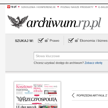
SZKOLENIA I KONFERENCJE
POZNAJ NASZE PRODUKTY
E-SKLE
Prawo
Ekonomia i biznes
SZUKAJ W:
Chcesz uzyskać dostęp do archiwum?
Zobacz ofertę
POPRZEDNI ARTYKUŁ Z