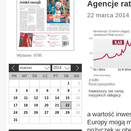
Agencje ra
22 marca 2014 
Wydanie:
9795
marzec
2014
«
»
PN
WT
ŚR
CZ
PT
SB
ND
źródło:
1
2
Rzeczpospolita
3
4
5
6
7
8
9
Inwestorzy nie cenią
rosyjskich obligacji
10
11
12
13
14
15
16
17
18
19
20
21
22
23
24
25
26
27
28
29
30
a wartość inwes
31
Europy mogą mi
pożyczek w obec