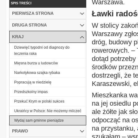
Warszawa.
SPIS TREŚCI
Ławki radoś
PIERWSZA STRONA
W stolicy zakoń
DRUGA STRONA
Warszawy zgłos
KRAJ
dróg, budowy p
Dziewięć tygodni od diagnozy do
rowerowych. – 
leczenia raka
dotąd potrzeby
Mięsna burza u ludowców
środków przezn
Narkotykowa szajka rybaka
dostrzegli, że 
Karaszewski, e
Popracują w niedzielę
Przedszkolny impas
Mieszkanka war
Przekuć Krym w polski sukces
na jej osiedlu p
ale żółte jak s
Ukraińcy w Polsce: Nie możemy milczeć
odpocząć na osie
Wydaj sam gminne pieniądze
na przystanku, 
PRAWO
szukałam – ws