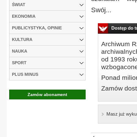
ŚWIAT
Swój...
EKONOMIA
PUBLICYSTYKA, OPINIE
Dostęp do tr
KULTURA
Archiwum Rz
archiwalnyc
NAUKA
od 1993 roku
SPORT
wzbogacone
PLUS MINUS
Ponad milio
Zamów dostę
Zamów abonament
Masz już wyku