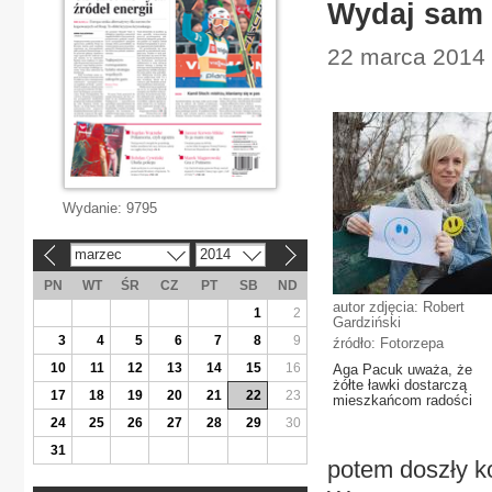
Wydaj sam 
22 marca 2014 
Wydanie:
9795
marzec
2014
«
»
PN
WT
ŚR
CZ
PT
SB
ND
autor zdjęcia: Robert
1
2
Gardziński
3
4
5
6
7
8
9
źródło: Fotorzepa
10
11
12
13
14
15
16
Aga Pacuk uważa, że
żółte ławki dostarczą
17
18
19
20
21
22
23
mieszkańcom radości
24
25
26
27
28
29
30
31
potem doszły ko