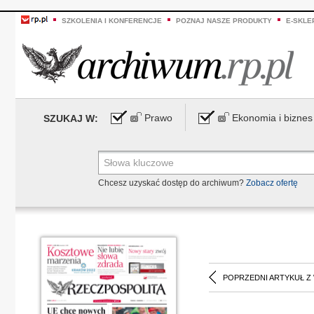
SZKOLENIA I KONFERENCJE
POZNAJ NASZE PRODUKTY
E-SKLE
Prawo
Ekonomia i biznes
SZUKAJ W:
Chcesz uzyskać dostęp do archiwum?
Zobacz ofertę
POPRZEDNI ARTYKUŁ Z