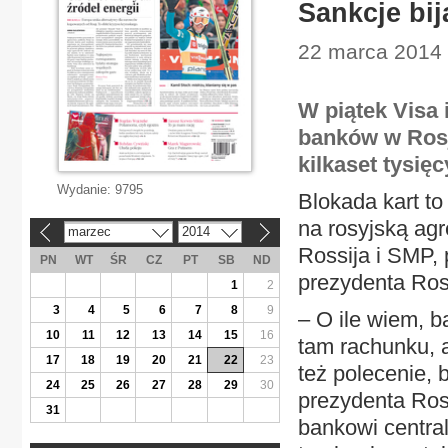
Sankcje bi
22 marca 2014 |
W piątek Visa 
banków w Rosji
kilkaset tysięc
Wydanie:
9795
Blokada kart t
na rosyjską ag
marzec
2014
«
»
Rossija i SMP,
PN
WT
ŚR
CZ
PT
SB
ND
prezydenta Rosj
1
2
3
4
5
6
7
8
9
– O ile wiem, b
10
11
12
13
14
15
16
tam rachunku, 
17
18
19
20
21
22
23
też polecenie, 
24
25
26
27
28
29
30
prezydenta Rosj
31
bankowi central