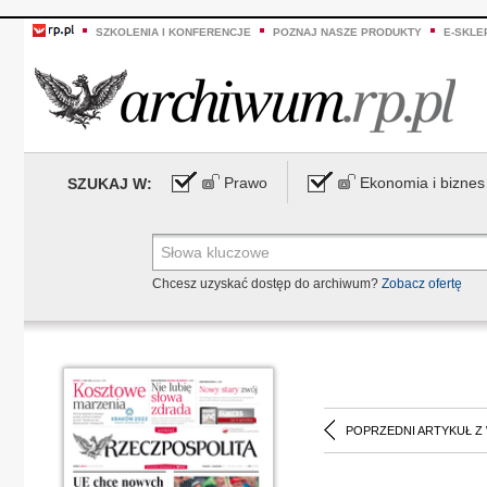
SZKOLENIA I KONFERENCJE
POZNAJ NASZE PRODUKTY
E-SKLE
Prawo
Ekonomia i biznes
SZUKAJ W:
Chcesz uzyskać dostęp do archiwum?
Zobacz ofertę
POPRZEDNI ARTYKUŁ Z