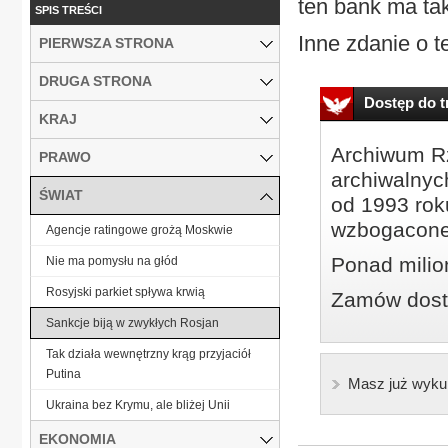
ten bank ma ta
SPIS TREŚCI
Inne zdanie o te
PIERWSZA STRONA
DRUGA STRONA
Dostęp do tr
KRAJ
Archiwum Rz
PRAWO
archiwalnyc
ŚWIAT
od 1993 roku
wzbogacone
Agencje ratingowe grożą Moskwie
Ponad milio
Nie ma pomysłu na głód
Rosyjski parkiet spływa krwią
Zamów dostę
Sankcje biją w zwykłych Rosjan
Tak działa wewnętrzny krąg przyjaciół
Putina
Masz już wyku
Ukraina bez Krymu, ale bliżej Unii
EKONOMIA