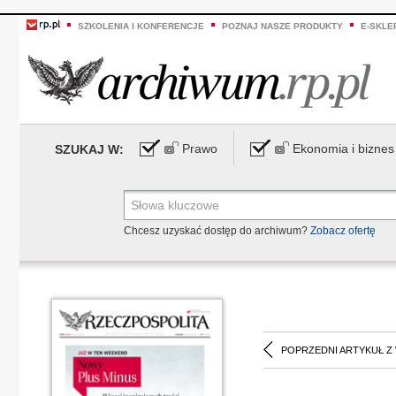
SZKOLENIA I KONFERENCJE
POZNAJ NASZE PRODUKTY
E-SKLE
Prawo
Ekonomia i biznes
SZUKAJ W:
Chcesz uzyskać dostęp do archiwum?
Zobacz ofertę
POPRZEDNI ARTYKUŁ Z