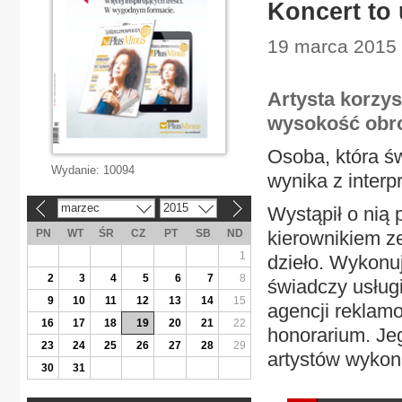
Koncert to 
19 marca 2015 
Artysta korzys
wysokość obr
Osoba, która św
Wydanie:
10094
wynika z interp
marzec
2015
Wystąpił o nią
«
»
PN
WT
ŚR
CZ
PT
SB
ND
kierownikiem z
1
dzieło. Wykonuj
2
3
4
5
6
7
8
świadczy usługi
9
10
11
12
13
14
15
agencji reklam
16
17
18
19
20
21
22
honorarium. Jeg
23
24
25
26
27
28
29
artystów wykon
30
31