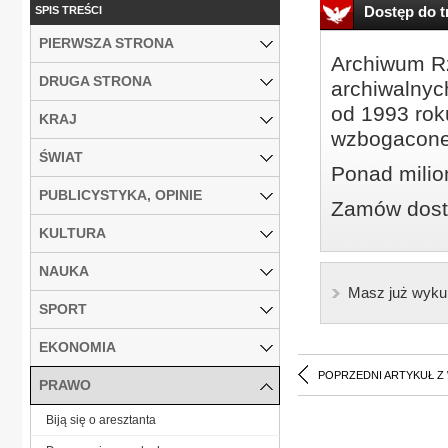
Dostęp do tr
SPIS TREŚCI
PIERWSZA STRONA
Archiwum Rz
DRUGA STRONA
archiwalnyc
od 1993 roku
KRAJ
wzbogacone
ŚWIAT
Ponad milio
PUBLICYSTYKA, OPINIE
Zamów dostę
KULTURA
NAUKA
Masz już wyku
SPORT
EKONOMIA
POPRZEDNI ARTYKUŁ Z
PRAWO
Biją się o aresztanta