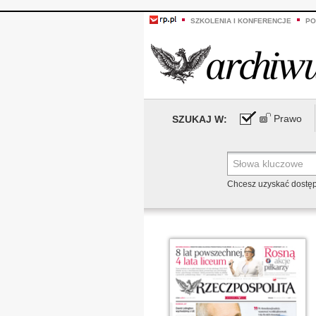
SZKOLENIA I KONFERENCJE
PO
Prawo
SZUKAJ W:
Chcesz uzyskać dostę