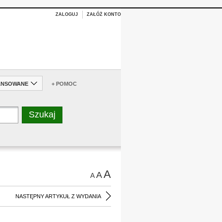
ZALOGUJ
ZAŁÓŻ KONTO
ANSOWANE
+ POMOC
A
A
A
NASTĘPNY ARTYKUŁ Z WYDANIA