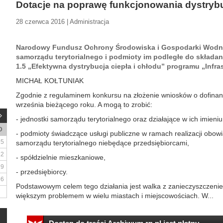
Dotacje na poprawę funkcjonowania dystrybuc
28 czerwca 2016 | Administracja
Narodowy Fundusz Ochrony Środowiska i Gospodarki Wodnej
samorządu terytorialnego i podmioty im podległe do składa
1.5 „Efektywna dystrybucja ciepła i chłodu” programu „Infra
MICHAŁ KOŁTUNIAK
Zgodnie z regulaminem konkursu na złożenie wniosków o dofina
września bieżącego roku. A mogą to zrobić:
- jednostki samorządu terytorialnego oraz działające w ich imieniu
D
- podmioty świadczące usługi publiczne w ramach realizacji obo
5
samorządu terytorialnego niebędące przedsiębiorcami,
12
- spółdzielnie mieszkaniowe,
19
- przedsiębiorcy.
26
Podstawowym celem tego działania jest walka z zanieczyszczeniem
większym problemem w wielu miastach i miejscowościach. W...