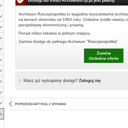
Dostęp do treści Archiwum.rp.pl jest płatny.
Archiwum Rzeczpospolitej to wygodna wyszukiwarka archiw
na łamach dziennika od 1993 roku. Unikalne źródło wiedzy o
perspektywę ekonomiczną i prawną.
Ponad milion tekstów w jednym miejscu.
Zamów dostęp do pełnego Archiwum "Rzeczpospolitej"
Zamów
Unikalna oferta
Masz już wykupiony dostęp?
Zaloguj się
POPRZEDNI ARTYKUŁ Z WYDANIA