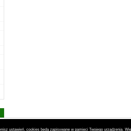
as
|
Regulamin
|
Reklama
|
Napisz do nas
|
Kontakt
|
Pliki cookies
|
Dek
mienisz ustawień, cookies będą zapisywane w pamięci Twojego urządzenia.
Wię