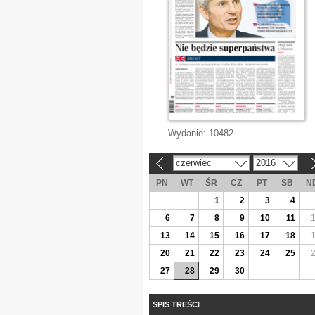
Wydanie:
10482
czerwiec
2016
«
»
PN
WT
ŚR
CZ
PT
SB
N
1
2
3
4
6
7
8
9
10
11
13
14
15
16
17
18
20
21
22
23
24
25
27
28
29
30
SPIS TREŚCI