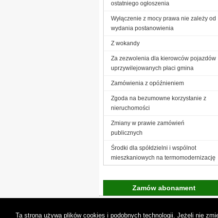
ostatniego ogłoszenia
Wyłączenie z mocy prawa nie zależy od
wydania postanowienia
Z wokandy
Za zezwolenia dla kierowców pojazdów
uprzywilejowanych płaci gmina
Zamówienia z opóźnieniem
Zgoda na bezumowne korzystanie z
nieruchomości
Zmiany w prawie zamówień
publicznych
Środki dla spółdzielni i wspólnot
mieszkaniowych na termomodernizację
Zamów abonament
Gremi Media:
O n
Ta strona używa plików cookies i podobnych technologii. Jeżeli nie z