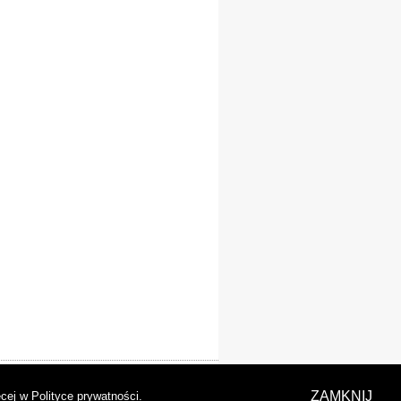
laracja dostępności
ZAMKNIJ
cej w Polityce prywatności
.