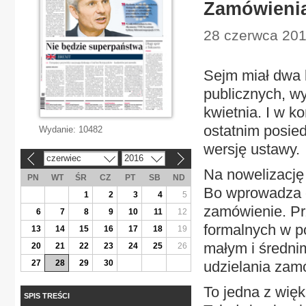
Zamówienia
28 czerwca 2016
Sejm miał dwa 
publicznych, wy
kwietnia. I w k
ostatnim posie
Wydanie:
10482
wersję ustawy.
czerwiec
2016
«
»
Na nowelizację 
PN
WT
ŚR
CZ
PT
SB
ND
Bo wprowadza 
1
2
3
4
5
zamówienie. Pr
6
7
8
9
10
11
12
formalnych w p
13
14
15
16
17
18
19
małym i średni
20
21
22
23
24
25
26
27
28
29
30
udzielania zam
To jedna z wię
SPIS TREŚCI