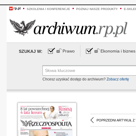
SZKOLENIA I KONFERENCJE
POZNAJ NASZE PRODUKTY
E-SKLE
Prawo
Ekonomia i biznes
SZUKAJ W:
Chcesz uzyskać dostęp do archiwum?
Zobacz ofertę
POPRZEDNI ARTYKUŁ Z