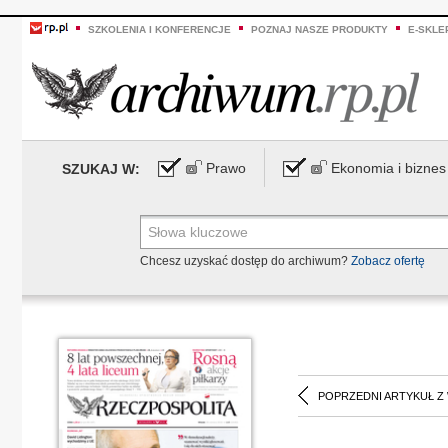
SZKOLENIA I KONFERENCJE
POZNAJ NASZE PRODUKTY
E-SKLE
Prawo
Ekonomia i biznes
SZUKAJ W:
Chcesz uzyskać dostęp do archiwum?
Zobacz ofertę
POPRZEDNI ARTYKUŁ Z