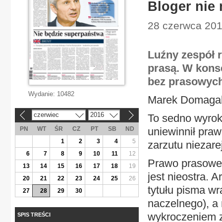
Bloger nie 
28 czerwca 201
Luźny zespół r
prasą. W kons
bez prasowych
Wydanie:
10482
Marek Domagal
czerwiec
2016
To sedno wyro
«
»
PN
WT
ŚR
CZ
PT
SB
ND
uniewinnił pra
1
2
3
4
5
zarzutu niezare
6
7
8
9
10
11
12
Prawo prasowe n
13
14
15
16
17
18
19
jest nieostra. 
20
21
22
23
24
25
26
tytułu pisma wr
27
28
29
30
naczelnego), a 
wykroczeniem z
SPIS TREŚCI