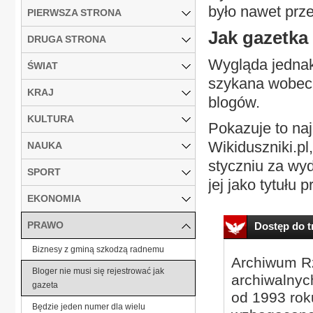
było nawet prz
PIERWSZA STRONA
Jak gazetka
DRUGA STRONA
Wygląda jednak 
ŚWIAT
szykana wobec 
KRAJ
blogów.
KULTURA
Pokazuje to na
Wikiduszniki.p
NAUKA
styczniu za wy
SPORT
jej jako tytułu
EKONOMIA
PRAWO
Dostęp do tr
Biznesy z gminą szkodzą radnemu
Archiwum Rz
Bloger nie musi się rejestrować jak
archiwalnyc
gazeta
od 1993 roku
Będzie jeden numer dla wielu