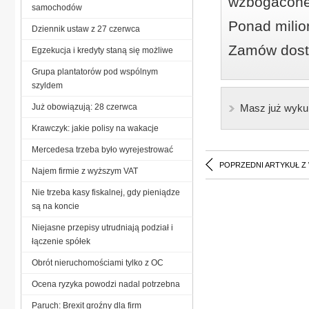
wzbogacone
samochodów
Ponad milio
Dziennik ustaw z 27 czerwca
Zamów dostę
Egzekucja i kredyty staną się możliwe
Grupa plantatorów pod wspólnym
szyldem
Już obowiązują: 28 czerwca
Masz już wyku
Krawczyk: jakie polisy na wakacje
Mercedesa trzeba było wyrejestrować
POPRZEDNI ARTYKUŁ Z
Najem firmie z wyższym VAT
Nie trzeba kasy fiskalnej, gdy pieniądze
są na koncie
Niejasne przepisy utrudniają podział i
łączenie spółek
Obrót nieruchomościami tylko z OC
Ocena ryzyka powodzi nadal potrzebna
Paruch: Brexit groźny dla firm