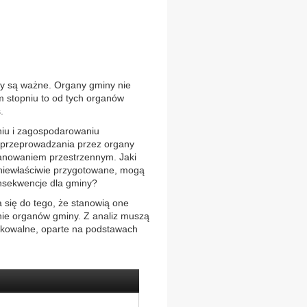
y są ważne. Organy gminy nie
 stopniu to od tych organów
.
niu i zagospodarowaniu
 przeprowadzania przez organy
lanowaniem przestrzennym. Jaki
ną niewłaściwie przygotowane, mogą
nsekwencje dla gminy?
 się do tego, że stanowią one
nie organów gminy. Z analiz muszą
fikowalne, oparte na podstawach