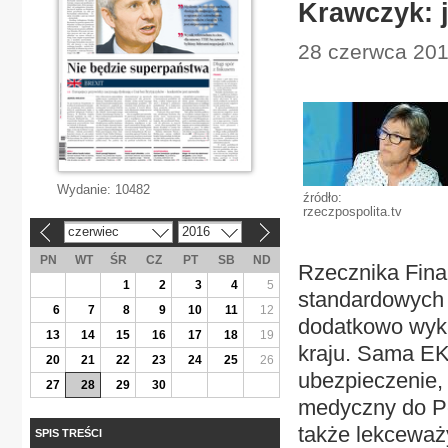
Krawczyk: j
28 czerwca 201
Wydanie:
10482
źródło:
rzeczpospolita.tv
czerwiec
2016
«
»
PN
WT
ŚR
CZ
PT
SB
ND
Rzecznika Fin
1
2
3
4
5
standardowych 
6
7
8
9
10
11
12
dodatkowo wyku
13
14
15
16
17
18
19
kraju. Sama EK
20
21
22
23
24
25
26
ubezpieczenie, 
27
28
29
30
medyczny do Po
także lekceważ
SPIS TREŚCI