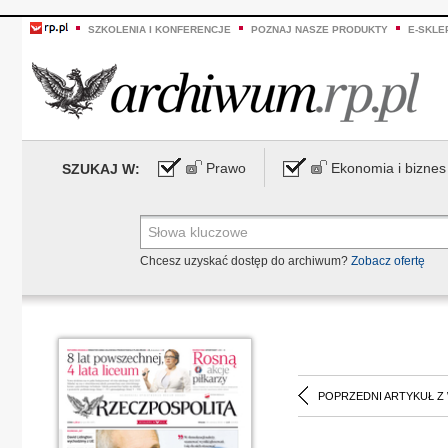
SZKOLENIA I KONFERENCJE
POZNAJ NASZE PRODUKTY
E-SKLE
Prawo
Ekonomia i biznes
SZUKAJ W:
Chcesz uzyskać dostęp do archiwum?
Zobacz ofertę
POPRZEDNI ARTYKUŁ Z