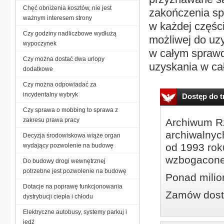
Chęć obniżenia kosztów, nie jest
zakończenia sp
ważnym interesem strony
w każdej częśc
Czy godziny nadliczbowe wydłużą
możliwej do uzy
wypoczynek
w całym sprawd
Czy można dostać dwa urlopy
uzyskania w ca
dodatkowe
Czy można odpowiadać za
incydentalny wybryk
Dostęp do tr
Czy sprawa o mobbing to sprawa z
zakresu prawa pracy
Archiwum Rz
archiwalnyc
Decyzja środowiskowa wiąże organ
od 1993 roku
wydający pozwolenie na budowę
wzbogacone
Do budowy drogi wewnętrznej
potrzebne jest pozwolenie na budowę
Ponad milio
Dotacje na poprawę funkcjonowania
Zamów dostę
dystrybucji ciepła i chłodu
Elektryczne autobusy, systemy parkuj i
jedź