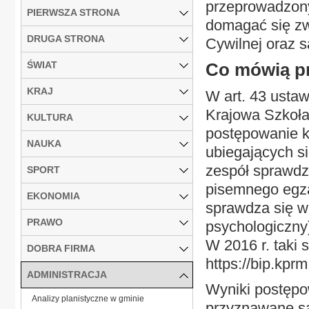
przeprowadzony
PIERWSZA STRONA
domagać się zw
DRUGA STRONA
Cywilnej oraz s
ŚWIAT
Co mówią p
KRAJ
W art. 43 ustaw
Krajowa Szkoła
KULTURA
postępowanie k
NAUKA
ubiegających s
zespół sprawdz
SPORT
pisemnego egza
EKONOMIA
sprawdza się wi
PRAWO
psychologiczny
W 2016 r. taki 
DOBRA FIRMA
https://bip.kprm
ADMINISTRACJA
Wyniki postępo
Analizy planistyczne w gminie
przyznawane s