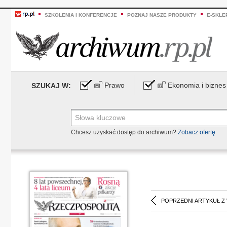
SZKOLENIA I KONFERENCJE
POZNAJ NASZE PRODUKTY
E-SKLE
Prawo
Ekonomia i biznes
SZUKAJ W:
Chcesz uzyskać dostęp do archiwum?
Zobacz ofertę
POPRZEDNI ARTYKUŁ Z