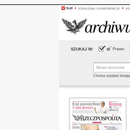
SZKOLENIA I KONFERENCJE
PO
Prawo
SZUKAJ W:
Chcesz uzyskać dostę