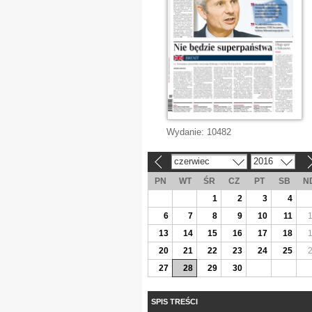
Wydanie:
10482
czerwiec
2016
«
»
PN
WT
ŚR
CZ
PT
SB
N
1
2
3
4
6
7
8
9
10
11
13
14
15
16
17
18
20
21
22
23
24
25
27
28
29
30
SPIS TREŚCI