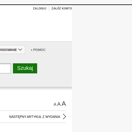
ZALOGUJ
ZAŁÓŻ KONTO
ANSOWANE
+ POMOC
A
A
A
NASTĘPNY ARTYKUŁ Z WYDANIA