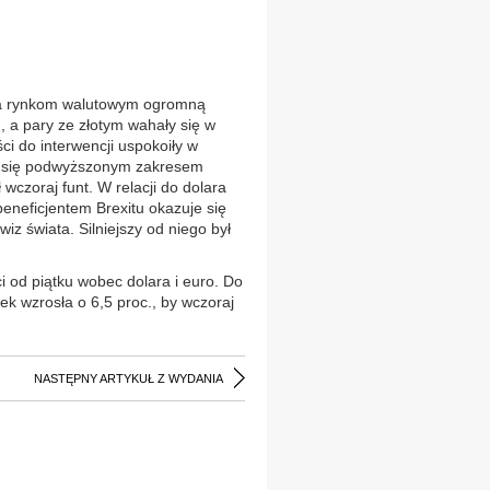
wała rynkom walutowym ogromną
, a pary ze złotym wahały się w
i do interwencji uspokoiły w
ły się podwyższonym zakresem
wczoraj funt. W relacji do dolara
beneficjentem Brexitu okazuje się
iz świata. Silniejszy od niego był
i od piątku wobec dolara i euro. Do
ek wzrosła o 6,5 proc., by wczoraj
NASTĘPNY ARTYKUŁ Z WYDANIA