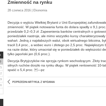
Zmienność na rynku
28 czerwca 2016 | Ekonomia
Decyzja o wyjściu Wielkiej Brytanii z Unii Europejskiej zafundo
zmienność. W piątek notowania funta do dolara spadły o 9,1 proc.
przedziale 0,2–0,3 zł. Zapewnienia banków centralnych o gotowośc
poniedziałek nastroje, ale mimo wszystko kursy charakteryzowa
wahań. Jedną z najsłabszych walut, obok wirtualnego bitcoina, był 
tracił 3,4 proc., a wobec euro i złotego po 2,5 proc. Największym 
na razie dolar, który umacniał się w poniedziałek do większości dew
tylko japoński jen (0,6 proc.).
Decyzja Brytyjczyków nie sprzyja rynkom wschodzącym. Złoty trac
D
silnych ruchów doszło na rynku długu. W piątek rentowność 10-lat
5
spaść o 5,4 proc. —pz
12
19
POPRZEDNI ARTYKUŁ Z WYDANIA
26