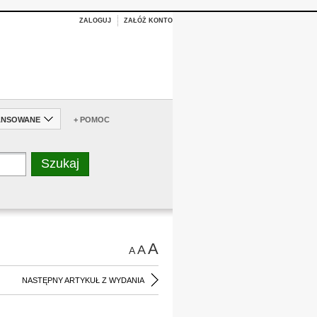
ZALOGUJ
ZAŁÓŻ KONTO
ANSOWANE
+ POMOC
A
A
A
NASTĘPNY ARTYKUŁ Z WYDANIA