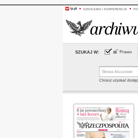
SZKOLENIA I KONFERENCJE
PO
Prawo
SZUKAJ W:
Chcesz uzyskać dostę