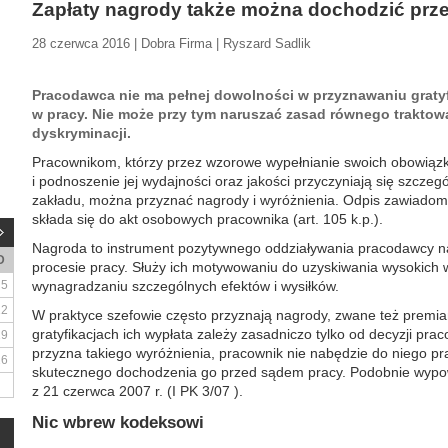
Zapłaty nagrody także można dochodzić prz
28 czerwca 2016 | Dobra Firma | Ryszard Sadlik
Pracodawca nie ma pełnej dowolności w przyznawaniu gratyfi
w pracy. Nie może przy tym naruszać zasad równego traktowa
dyskryminacji.
Pracownikom, którzy przez wzorowe wypełnianie swoich obowiązkó
i podnoszenie jej wydajności oraz jakości przyczyniają się szcze
zakładu, można przyznać nagrody i wyróżnienia. Odpis zawiadomien
składa się do akt osobowych pracownika (art. 105 k.p.).
Nagroda to instrument pozytywnego oddziaływania pracodawcy 
D
procesie pracy. Służy ich motywowaniu do uzyskiwania wysokich 
5
wynagradzaniu szczególnych efektów i wysiłków.
12
W praktyce szefowie często przyznają nagrody, zwane też premia
gratyfikacjach ich wypłata zależy zasadniczo tylko od decyzji prac
19
przyzna takiego wyróżnienia, pracownik nie nabędzie do niego pr
26
skutecznego dochodzenia go przed sądem pracy. Podobnie wypo
z 21 czerwca 2007 r. (I PK 3/07 ).
Nic wbrew kodeksowi