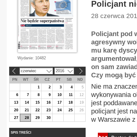
Policjant n
28 czerwca 201
Policjant pod 
agresywny wob
mu karę dyscyp
argumentował,
Wydanie:
10482
on sam zawiad
czerwiec
2016
«
»
Czy mogą być 
PN
WT
ŚR
CZ
PT
SB
ND
Nie ma znaczen
1
2
3
4
5
wykonywania o
6
7
8
9
10
11
12
jest poddawane 
13
14
15
16
17
18
19
policjant jest 
20
21
22
23
24
25
26
27
28
29
30
w Warszawie z 
SPIS TREŚCI