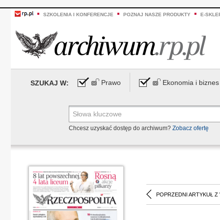
SZKOLENIA I KONFERENCJE
POZNAJ NASZE PRODUKTY
E-SKLE
Prawo
Ekonomia i biznes
SZUKAJ W:
Chcesz uzyskać dostęp do archiwum?
Zobacz ofertę
POPRZEDNI ARTYKUŁ Z