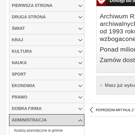
Dostęp do tr
PIERWSZA STRONA
Archiwum Rz
DRUGA STRONA
archiwalnyc
ŚWIAT
od 1993 roku
wzbogacone
KRAJ
Ponad milio
KULTURA
Zamów dostę
NAUKA
SPORT
Masz już wyku
EKONOMIA
PRAWO
DOBRA FIRMA
POPRZEDNI ARTYKUŁ Z
ADMINISTRACJA
Analizy planistyczne w gminie