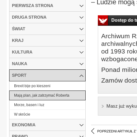
– Ludzie mogą s
PIERWSZA STRONA
DRUGA STRONA
Dostęp do tr
ŚWIAT
Archiwum Rz
KRAJ
archiwalnyc
od 1993 roku
KULTURA
wzbogacone
NAUKA
Ponad milio
SPORT
Zamów dostę
Brexit bije po kieszeni
Mają plan, jak zatrzymać Roberta
Morze, basen i luz
Masz już wyku
W skrócie
EKONOMIA
POPRZEDNI ARTYKUŁ Z
PRAWO