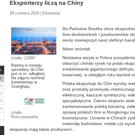
Eksporterzy liczą na Chiny
28 czerwca 2016 | Ekonomia
Do Państwa Środka chce eksportow
firm drobiarskich i producentów s
może zmniejszyć nasz deficyt hand
Adam woźniak
Niedawna wizyta w Polsce prezydenta 
źródło: 123RF
otworzyć chiński rynek na polski eksp
Barierą w rozwoju
zredukowanie gigantycznego deficytu 
sprzedaży do Chin
jest m.in. odległość.
towarowej: w ubiegłym roku wyniósł on
Na zdjęciu terminal
D
kontenerowy w
Polska eksportuje do Chin wyroby met
5
Szanghaju
oraz produkty przemysłu chemicznego
12
elektryczną, kauczuk syntetyczny, w
specjalistyczne. Zakres eksportu stale
19
zainteresowanie polską biżuterią, zwł
26
sprawą polskich firm w Hongkongu zwi
źródło:
Rzeczpospolita
kosmetyczne. Uznanie w Chinach zysku
materiały budowlane, meble czy wyrob
ekspansji mają także producenci...