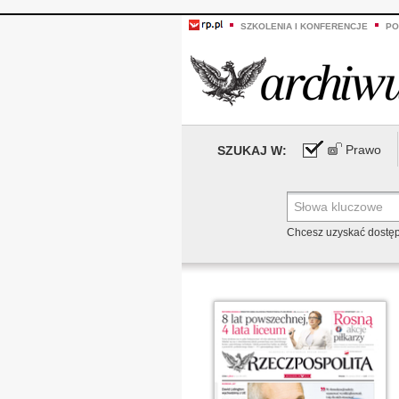
SZKOLENIA I KONFERENCJE
PO
Prawo
SZUKAJ W:
Chcesz uzyskać dostę