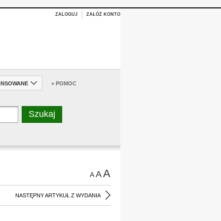
ZALOGUJ
ZAŁÓŻ KONTO
ANSOWANE
+ POMOC
A
A
A
NASTĘPNY ARTYKUŁ Z WYDANIA