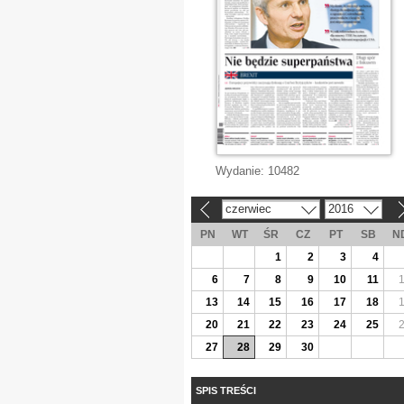
Wydanie:
10482
czerwiec
2016
«
»
PN
WT
ŚR
CZ
PT
SB
N
1
2
3
4
6
7
8
9
10
11
13
14
15
16
17
18
20
21
22
23
24
25
27
28
29
30
SPIS TREŚCI