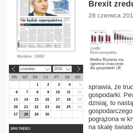
Brexit zre
28 czerwca 201
źródło:
Rzeczpospolita
Wydanie:
10482
Wielka Brytania ma
ogromne znaczenie
dla gospodarki UE
czerwiec
2016
«
»
PN
WT
ŚR
CZ
PT
SB
ND
1
2
3
4
5
sprawia, że tru
6
7
8
9
10
11
12
gospodarki. Pew
13
14
15
16
17
18
19
dzisiaj, to nas
20
21
22
23
24
25
26
gospodarczego 
27
28
29
30
pogrążona w kr
na skalę świat
SPIS TREŚCI