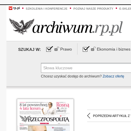
SZKOLENIA I KONFERENCJE
POZNAJ NASZE PRODUKTY
E-SKLE
Prawo
Ekonomia i biznes
SZUKAJ W:
Chcesz uzyskać dostęp do archiwum?
Zobacz ofertę
POPRZEDNI ARTYKUŁ Z