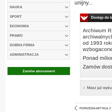
unijny...
NAUKA
SPORT
Dostęp do tr
EKONOMIA
Archiwum Rz
PRAWO
archiwalnyc
od 1993 roku
DOBRA FIRMA
wzbogacone
ADMINISTRACJA
Ponad milio
Zamów dostę
Zamów abonament
Masz już wyku
POPRZEDNI ARTYKUŁ Z