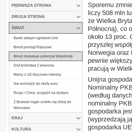
Sporemu zmniejs
PIERWSZA STRONA
liczy 508 mln lu
DRUGA STRONA
że Wielka Bryt
Północną), co 
ŚWIAT
około 13 proc.
Banki słabym ogniwem Unii
przyszłej współ
Brexit pomógł Rajoyowi
Norwegia oraz 
Brexit zredukuje potencjał Wspólnoty
pewnie większy
Dryf królestwa Camerona
pracują w Wielk
Mamy z UE kluczowe interesy
Unijna gospoda
Nie wchodzić do strefy euro
Nominalny PKB U
Rosja i Chiny: przyjaźń na dystans
(według danyc
nominalny PKB W
Z Brukseli nagle zrobiło się bliżej do
Warszawy
gospodarka jes
KRAJ
(wyprzedzają ją
gospodarka UE 
KULTURA