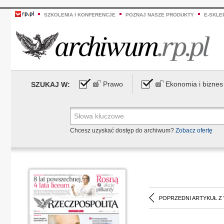
SZKOLENIA I KONFERENCJE
POZNAJ NASZE PRODUKTY
E-SKLE
Prawo
Ekonomia i biznes
SZUKAJ W:
Chcesz uzyskać dostęp do archiwum?
Zobacz ofertę
POPRZEDNI ARTYKUŁ Z