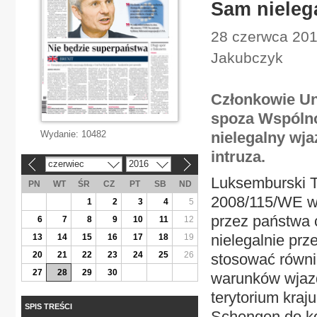
Sam nielega
28 czerwca 2016
Jakubczyk
Członkowie Un
spoza Wspólno
Wydanie:
10482
nielegalny wj
intruza.
czerwiec
2016
«
»
Luksemburski T
PN
WT
ŚR
CZ
PT
SB
ND
2008/115/WE w 
1
2
3
4
5
przez państwa 
6
7
8
9
10
11
12
nielegalnie prz
13
14
15
16
17
18
19
20
21
22
23
24
25
26
stosować równi
27
28
29
30
warunków wjazd
terytorium kraj
SPIS TREŚCI
Schengen do ko