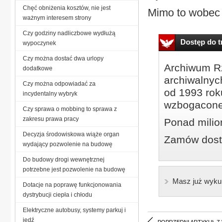
Chęć obniżenia kosztów, nie jest
Mimo to wobec A
ważnym interesem strony
Czy godziny nadliczbowe wydłużą
Dostęp do tr
wypoczynek
Czy można dostać dwa urlopy
Archiwum Rz
dodatkowe
archiwalnyc
Czy można odpowiadać za
od 1993 roku
incydentalny wybryk
wzbogacone
Czy sprawa o mobbing to sprawa z
zakresu prawa pracy
Ponad milio
Decyzja środowiskowa wiąże organ
Zamów dostę
wydający pozwolenie na budowę
Do budowy drogi wewnętrznej
potrzebne jest pozwolenie na budowę
Masz już wyku
Dotacje na poprawę funkcjonowania
dystrybucji ciepła i chłodu
Elektryczne autobusy, systemy parkuj i
jedź