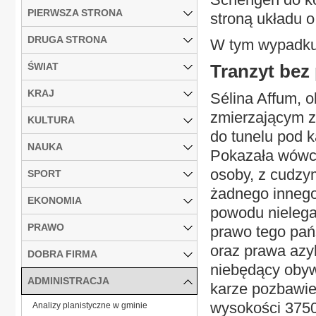
PIERWSZA STRONA
stroną układu o
DRUGA STRONA
W tym wypadku c
ŚWIAT
Tranzyt bez
KRAJ
Sélina Affum, 
zmierzającym z
KULTURA
do tunelu pod 
NAUKA
Pokazała wówcz
osoby, z cudzy
SPORT
żadnego innego
EKONOMIA
powodu nielega
PRAWO
prawo tego pań
oraz prawa azy
DOBRA FIRMA
niebędący oby
ADMINISTRACJA
karze pozbawie
wysokości 3750
Analizy planistyczne w gminie