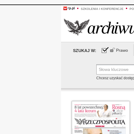
SZKOLENIA I KONFERENCJE
PO
Prawo
SZUKAJ W:
Chcesz uzyskać dostę