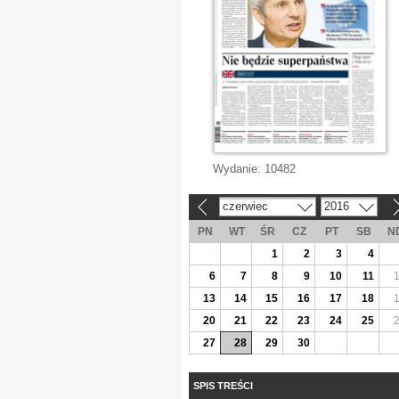
Wydanie:
10482
czerwiec
2016
«
»
PN
WT
ŚR
CZ
PT
SB
N
1
2
3
4
6
7
8
9
10
11
13
14
15
16
17
18
20
21
22
23
24
25
27
28
29
30
SPIS TREŚCI