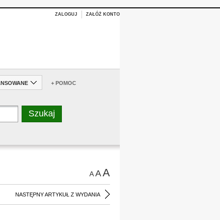
ZALOGUJ
ZAŁÓŻ KONTO
ANSOWANE
+ POMOC
A
A
A
NASTĘPNY ARTYKUŁ Z WYDANIA