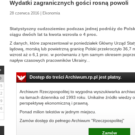
Wydatki zagranicznych gości rosną powoli
28 czerwca 2016 | Ekonomia
Statystyczny cudzoziemiec podczas jednej podróży do Polski
ciągu dwóch lat ta kwota wzrosła o 4 proc.
Z danych, które zaprezentował w poniedziałek Główny Urząd Statys
lądową, morską lub powietrzną granicę Polski przekroczyło 36,7
wzrost aż o 6,1 proc. w porównaniu z tym samym okresem poprzed
napływ czasowych pracowników Ukrainy...
Dostęp do treści Archiwum.rp.pl jest płatny.
D
5
Archiwum Rzeczpospolitej to wygodna wyszukiwarka archiw
12
na łamach dziennika od 1993 roku. Unikalne źródło wiedzy o
19
perspektywę ekonomiczną i prawną.
26
Ponad milion tekstów w jednym miejscu.
Zamów dostęp do pełnego Archiwum "Rzeczpospolitej"
Zamów