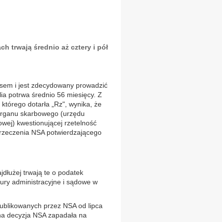
ch trwają średnio aż cztery i pół
kusem i jest zdecydowany prowadzić
lia potrwa średnio 56 miesięcy. Z
 którego dotarła „Rz", wynika, że
i organu skarbowego (urzędu
wej) kwestionującej rzetelność
rzeczenia NSA potwierdzającego
ajdłużej trwają te o podatek
ury administracyjne i sądowe w
ublikowanych przez NSA od lipca
zna decyzja NSA zapadała na