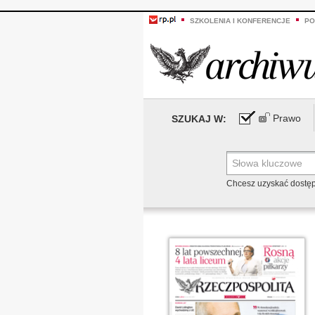
SZKOLENIA I KONFERENCJE
PO
Prawo
SZUKAJ W:
Chcesz uzyskać dostę