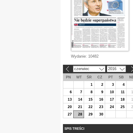
Wydanie:
10482
czerwiec
2016
«
»
PN
WT
ŚR
CZ
PT
SB
N
1
2
3
4
6
7
8
9
10
11
13
14
15
16
17
18
20
21
22
23
24
25
27
28
29
30
SPIS TREŚCI