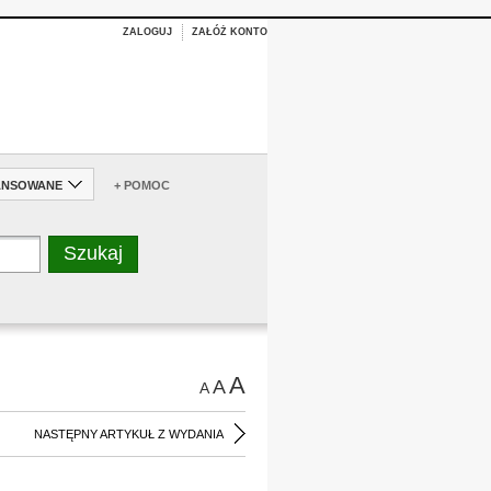
ZALOGUJ
ZAŁÓŻ KONTO
ANSOWANE
+ POMOC
A
A
A
NASTĘPNY ARTYKUŁ Z WYDANIA