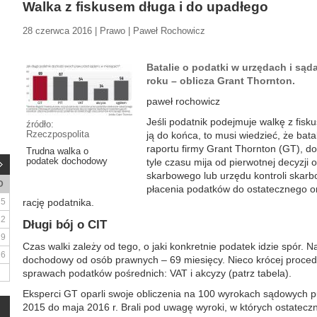
Walka z fiskusem długa i do upadłego
28 czerwca 2016 | Prawo | Paweł Rochowicz
Batalie o podatki w urzędach i sąda
roku – oblicza Grant Thornton.
paweł rochowicz
Jeśli podatnik podejmuje walkę z fis
źródło:
Rzeczpospolita
ją do końca, to musi wiedzieć, że bata
raportu firmy Grant Thornton (GT), do
Trudna walka o
podatek dochodowy
tyle czasu mija od pierwotnej decyzj
skarbowego lub urzędu kontroli skarbo
D
płacenia podatków do ostatecznego o
5
rację podatnika.
12
Długi bój o CIT
19
Czas walki zależy od tego, o jaki konkretnie podatek idzie spór. N
26
dochodowy od osób prawnych – 69 miesięcy. Nieco krócej proced
sprawach podatków pośrednich: VAT i akcyzy (patrz tabela).
Eksperci GT oparli swoje obliczenia na 100 wyrokach sądowych p
2015 do maja 2016 r. Brali pod uwagę wyroki, w których ostatec