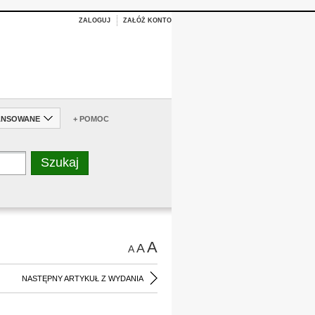
ZALOGUJ
ZAŁÓŻ KONTO
ANSOWANE
+ POMOC
A
A
A
NASTĘPNY ARTYKUŁ Z WYDANIA