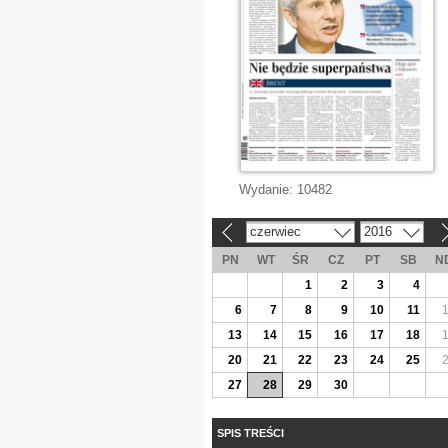
Wydanie:
10482
czerwiec
2016
«
»
PN
WT
ŚR
CZ
PT
SB
N
1
2
3
4
6
7
8
9
10
11
13
14
15
16
17
18
20
21
22
23
24
25
27
28
29
30
SPIS TREŚCI