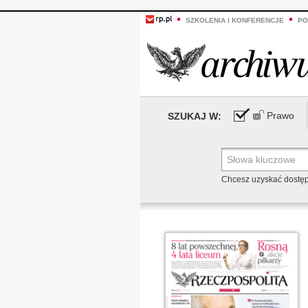
SZKOLENIA I KONFERENCJE
PO
Prawo
SZUKAJ W:
Chcesz uzyskać dostę