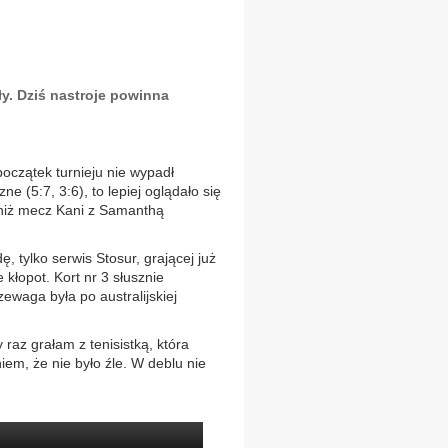
y. Dziś nastroje powinna
oczątek turnieju nie wypadł
e (5:7, 3:6), to lepiej oglądało się
 niż mecz Kani z Samanthą
, tylko serwis Stosur, grającej już
 kłopot. Kort nr 3 słusznie
zewaga była po australijskiej
raz grałam z tenisistką, która
m, że nie było źle. W deblu nie