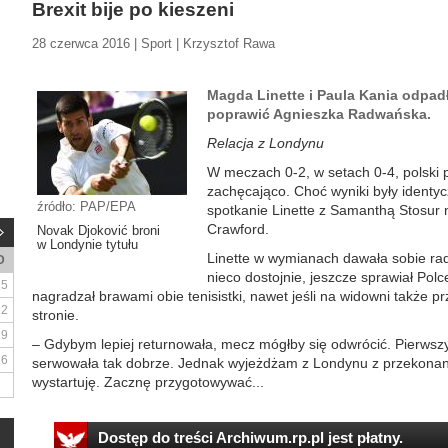
Brexit bije po kieszeni
28 czerwca 2016 | Sport | Krzysztof Rawa
Magda Linette i Paula Kania odpadł
poprawić Agnieszka Radwańska.
Relacja z Londynu
W meczach 0-2, w setach 0-4, polski p
zachęcająco. Choć wyniki były identyczn
źródło: PAP/EPA
spotkanie Linette z Samanthą Stosur
Crawford.
Novak Djoković broni
w Londynie tytułu
Linette w wymianach dawała sobie radę
D
nieco dostojnie, jeszcze sprawiał Polce
5
nagradzał brawami obie tenisistki, nawet jeśli na widowni także pr
12
stronie.
19
– Gdybym lepiej returnowała, mecz mógłby się odwrócić. Pierwszy 
26
serwowała tak dobrze. Jednak wyjeżdżam z Londynu z przekonanie
wystartuję. Zacznę przygotowywać...
Dostęp do treści Archiwum.rp.pl jest płatny.