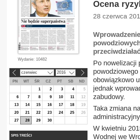
Ocena ryzy
28 czerwca 201
Wprowadzenie
powodziowych
przeciwdziała
Wydanie:
10482
Po nowelizacji
powodziowego 
czerwiec
2016
«
»
obowiązkowo uw
PN
WT
ŚR
CZ
PT
SB
ND
jednak wprowa
1
2
3
4
5
zabudowy.
6
7
8
9
10
11
12
13
14
15
16
17
18
19
Taka zmiana na
20
21
22
23
24
25
26
administracyjny
27
28
29
30
W kwietniu 201
Wodnej we Wroc
SPIS TREŚCI