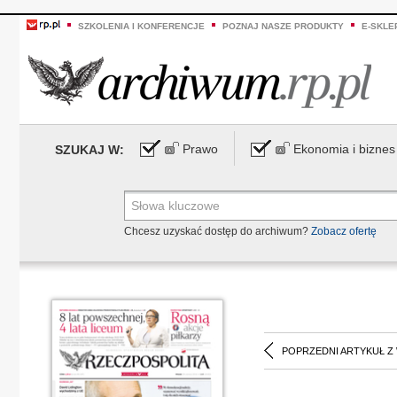
SZKOLENIA I KONFERENCJE
POZNAJ NASZE PRODUKTY
E-SKLE
Prawo
Ekonomia i biznes
SZUKAJ W:
Chcesz uzyskać dostęp do archiwum?
Zobacz ofertę
POPRZEDNI ARTYKUŁ Z