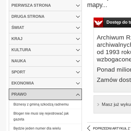
mapy...
PIERWSZA STRONA
DRUGA STRONA
Dostęp do tr
ŚWIAT
Archiwum Rz
KRAJ
archiwalnyc
KULTURA
od 1993 roku
wzbogacone
NAUKA
Ponad milio
SPORT
Zamów dostę
EKONOMIA
PRAWO
Masz już wyku
Biznesy z gminą szkodzą radnemu
Bloger nie musi się rejestrować jak
gazeta
Będzie jeden numer dla wielu
POPRZEDNI ARTYKUŁ Z