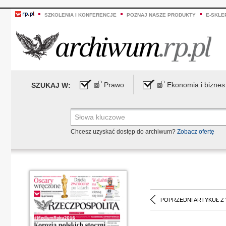
SZKOLENIA I KONFERENCJE
POZNAJ NASZE PRODUKTY
E-SKLE
Prawo
Ekonomia i biznes
SZUKAJ W:
Chcesz uzyskać dostęp do archiwum?
Zobacz ofertę
POPRZEDNI ARTYKUŁ Z