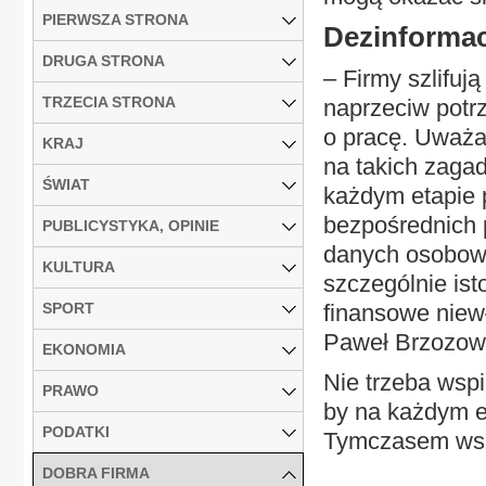
PIERWSZA STRONA
Dezinformac
DRUGA STRONA
– Firmy szlifuj
TRZECIA STRONA
naprzeciw potr
o pracę. Uważa
KRAJ
na takich zaga
ŚWIAT
każdym etapie 
bezpośrednich 
PUBLICYSTYKA, OPINIE
danych osobowy
KULTURA
szczególnie is
SPORT
finansowe niew
Paweł Brzozows
EKONOMIA
Nie trzeba wsp
PRAWO
by na każdym e
PODATKI
Tymczasem wszy
DOBRA FIRMA