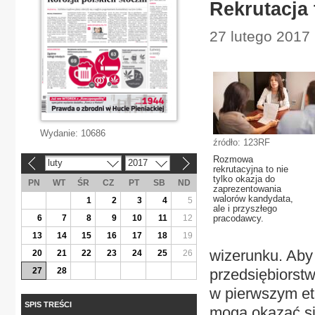
Rekrutacja 
27 lutego 2017 
Wydanie:
10686
źródło: 123RF
Rozmowa
luty
2017
«
»
rekrutacyjna to nie
tylko okazja do
PN
WT
ŚR
CZ
PT
SB
ND
zaprezentowania
walorów kandydata,
1
2
3
4
5
ale i przyszłego
6
7
8
9
10
11
12
pracodawcy.
13
14
15
16
17
18
19
wizerunku. Aby
20
21
22
23
24
25
26
27
28
przedsiębiorstw
w pierwszym eta
SPIS TREŚCI
mogą okazać si