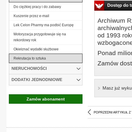
Dostęp do tr
Do ciężkiej pracy i do zabawy
Kuszenie przez e-mail
Archiwum Rz
Lek Celon Pharmy ma podbić Europę
archiwalnyc
od 1993 roku
Motoryzacja przygotowuje się na
rekordowy rok
wzbogacone
Okiełznać wydatki służbowe
Ponad milio
Rekrutacja to sztuka
Zamów dostę
NIERUCHOMOŚCI
DODATKI JEDNODNIOWE
Masz już wyku
Zamów abonament
POPRZEDNI ARTYKUŁ Z