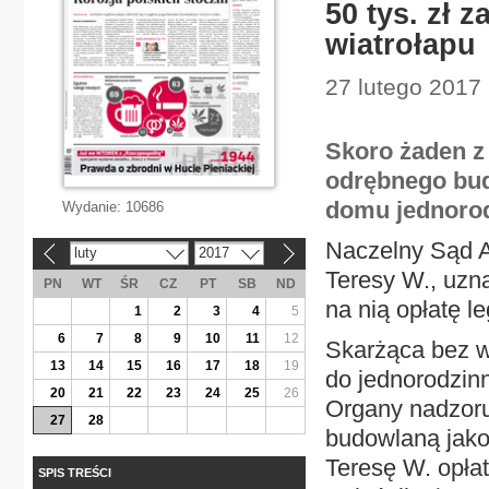
50 tys. zł 
wiatrołapu
27 lutego 2017 
Skoro żaden z
odrębnego bud
domu jednoro
Wydanie:
10686
Naczelny Sąd A
luty
2017
«
»
Teresy W., uzna
PN
WT
ŚR
CZ
PT
SB
ND
na nią opłatę le
1
2
3
4
5
6
7
8
9
10
11
12
Skarżąca bez 
13
14
15
16
17
18
19
do jednorodzin
20
21
22
23
24
25
26
Organy nadzoru
27
28
budowlaną jako
Teresę W. opłat
SPIS TREŚCI