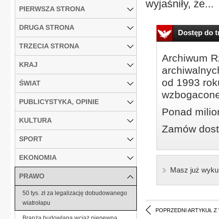
wyjaśniły, że...
PIERWSZA STRONA
DRUGA STRONA
Dostęp do tr
TRZECIA STRONA
Archiwum Rz
KRAJ
archiwalnyc
od 1993 roku
ŚWIAT
wzbogacone
PUBLICYSTYKA, OPINIE
Ponad milio
KULTURA
Zamów dostę
SPORT
EKONOMIA
Masz już wyku
PRAWO
50 tys. zł za legalizację dobudowanego
wiatrołapu
POPRZEDNI ARTYKUŁ Z
Branża budowlana wciąż niepewna