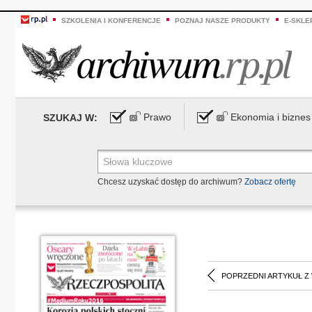
SZKOLENIA I KONFERENCJE
POZNAJ NASZE PRODUKTY
E-SKLE
Prawo
Ekonomia i biznes
SZUKAJ W:
Chcesz uzyskać dostęp do archiwum?
Zobacz ofertę
POPRZEDNI ARTYKUŁ Z