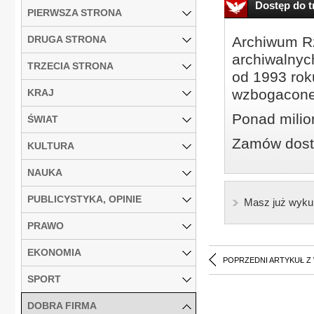
Dostęp do tr
PIERWSZA STRONA
DRUGA STRONA
Archiwum Rz
archiwalnyc
TRZECIA STRONA
od 1993 roku
wzbogacone
KRAJ
Ponad milio
ŚWIAT
Zamów dostę
KULTURA
NAUKA
PUBLICYSTYKA, OPINIE
Masz już wyku
PRAWO
EKONOMIA
POPRZEDNI ARTYKUŁ Z
SPORT
DOBRA FIRMA