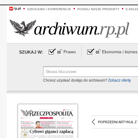
SZKOLENIA I KONFERENCJE
POZNAJ NASZE PRODUKTY
E-SKLE
Prawo
Ekonomia i biznes
SZUKAJ W:
Chcesz uzyskać dostęp do archiwum?
Zobacz ofertę
POPRZEDNI ARTYKUŁ Z