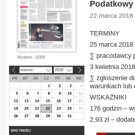
Podatkowy 
22 marca 2018 
TERMINY
25 marca 2018 
∑ pracodawcy 
Wydanie:
11008
3 kwietnia 2018
marzec
2018
«
»
∑ zgłoszenie d
PN
WT
ŚR
CZ
PT
SB
ND
warunkach lub
1
2
3
4
5
6
7
8
9
10
11
WSKAŹNIKI
12
13
14
15
16
17
18
176 godzin – w
19
20
21
22
23
24
25
26
27
28
29
30
31
2,93 zł – dodat
SPIS TREŚCI