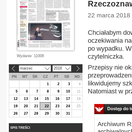
Rzeczoznaw
22 marca 2018 
Chciałabym dow
oczekiwania na
po wypadku. W 
czytelniczka.
Wydanie:
11008
Przepisy nie ok
marzec
2018
«
»
przeprowadzeni
PN
WT
ŚR
CZ
PT
SB
ND
likwidujemy s
1
2
3
4
Natomiast w pr
5
6
7
8
9
10
11
12
13
14
15
16
17
18
19
20
21
22
23
24
25
Dostęp do tr
26
27
28
29
30
31
Archiwum Rz
SPIS TREŚCI
archiwalnyc