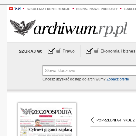
SZKOLENIA I KONFERENCJE
POZNAJ NASZE PRODUKTY
E-SKLE
Prawo
Ekonomia i biznes
SZUKAJ W:
Chcesz uzyskać dostęp do archiwum?
Zobacz ofertę
POPRZEDNI ARTYKUŁ Z