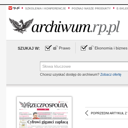
SZKOLENIA I KONFERENCJE
POZNAJ NASZE PRODUKTY
E-SKLE
Prawo
Ekonomia i biznes
SZUKAJ W:
Chcesz uzyskać dostęp do archiwum?
Zobacz ofertę
POPRZEDNI ARTYKUŁ Z