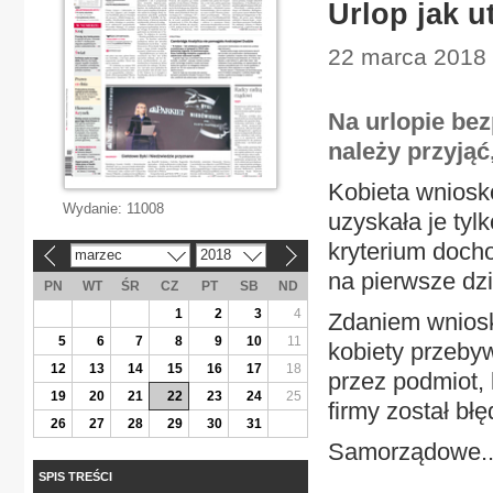
Urlop jak u
22 marca 2018 
Na urlopie bez
należy przyjąć
Kobieta wniosko
Wydanie:
11008
uzyskała je ty
kryterium doch
marzec
2018
«
»
na pierwsze dz
PN
WT
ŚR
CZ
PT
SB
ND
1
2
3
4
Zdaniem wniosku
5
6
7
8
9
10
11
kobiety przeby
12
13
14
15
16
17
18
przez podmiot, 
19
20
21
22
23
24
25
firmy został bł
26
27
28
29
30
31
Samorządowe..
SPIS TREŚCI