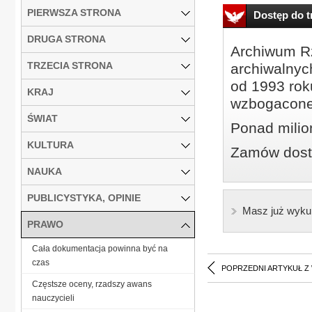
PIERWSZA STRONA
Dostęp do tr
DRUGA STRONA
Archiwum Rz
TRZECIA STRONA
archiwalnyc
od 1993 roku
KRAJ
wzbogacone
ŚWIAT
Ponad milio
KULTURA
Zamów dostę
NAUKA
PUBLICYSTYKA, OPINIE
Masz już wyku
PRAWO
Cała dokumentacja powinna być na
czas
POPRZEDNI ARTYKUŁ Z
Częstsze oceny, rzadszy awans
nauczycieli