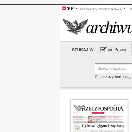
SZKOLENIA I KONFERENCJE
PO
Prawo
SZUKAJ W:
Chcesz uzyskać dostę