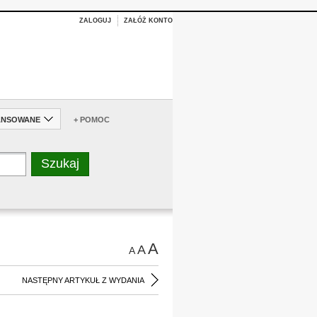
ZALOGUJ
ZAŁÓŻ KONTO
ANSOWANE
+ POMOC
A
A
A
NASTĘPNY ARTYKUŁ Z WYDANIA