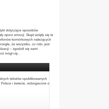
styki dotyczące sposobów
ły sporo emocji. Skąd wzięły się te
telefonów komórkowych należących
egła, że wszystko, co robi, jest
zacji – zgodzili się sami
oś mógł cię...
alnych tekstów opublikowanych
 Polsce i świecie, wzbogacone o