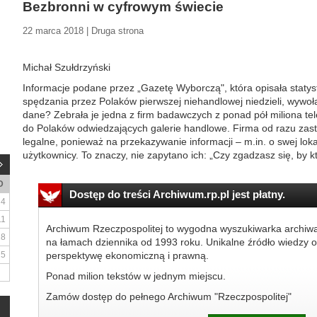
Bezbronni w cyfrowym świecie
22 marca 2018 | Druga strona
Michał Szułdrzyński
Informacje podane przez „Gazetę Wyborczą", która opisała staty
spędzania przez Polaków pierwszej niehandlowej niedzieli, wywoła
dane? Zebrała je jedna z firm badawczych z ponad pół miliona 
do Polaków odwiedzających galerie handlowe. Firma od razu zastrz
legalne, ponieważ na przekazywanie informacji – m.in. o swej lokali
użytkownicy. To znaczy, nie zapytano ich: „Czy zgadzasz się, by kt
D
Dostęp do treści Archiwum.rp.pl jest płatny.
4
11
Archiwum Rzeczpospolitej to wygodna wyszukiwarka archiw
18
na łamach dziennika od 1993 roku. Unikalne źródło wiedzy o
25
perspektywę ekonomiczną i prawną.
Ponad milion tekstów w jednym miejscu.
Zamów dostęp do pełnego Archiwum "Rzeczpospolitej"