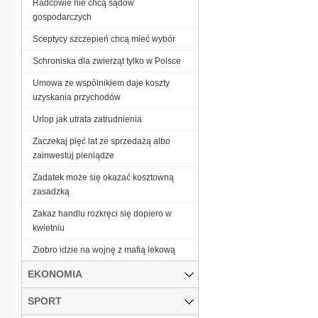
Radcowie nie chcą sądów
gospodarczych
Sceptycy szczepień chcą mieć wybór
Schroniska dla zwierząt tylko w Polsce
Umowa ze wspólnikiem daje koszty
uzyskania przychodów
Urlop jak utrata zatrudnienia
Zaczekaj pięć lat ze sprzedażą albo
zainwestuj pieniądze
Zadatek może się okazać kosztowną
zasadzką
Zakaz handlu rozkręci się dopiero w
kwietniu
Ziobro idzie na wojnę z mafią lekową
EKONOMIA
SPORT