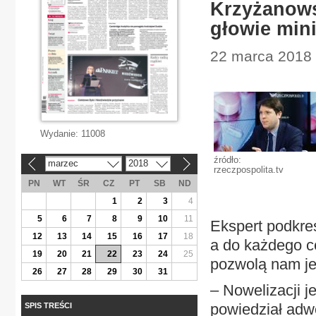
Krzyżanowsk
głowie mini
22 marca 2018 
Wydanie:
11008
źródło:
marzec
2018
«
»
rzeczpospolita.tv
PN
WT
ŚR
CZ
PT
SB
ND
1
2
3
4
5
6
7
8
9
10
11
Ekspert podkreśl
12
13
14
15
16
17
18
a do każdego 
19
20
21
22
23
24
25
pozwolą nam je
26
27
28
29
30
31
– Nowelizacji j
powiedział adw
SPIS TREŚCI