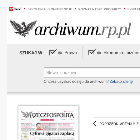
SZKOLENIA I KONFERENCJE
POZNAJ NASZE PRODUKTY
E-SKLE
Prawo
Ekonomia i biznes
SZUKAJ W:
Chcesz uzyskać dostęp do archiwum?
Zobacz ofertę
POPRZEDNI ARTYKUŁ Z