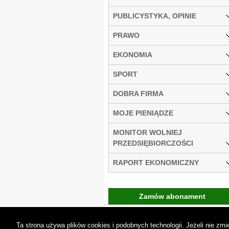
PUBLICYSTYKA, OPINIE
PRAWO
EKONOMIA
SPORT
DOBRA FIRMA
MOJE PIENIĄDZE
MONITOR WOLNIEJ
PRZEDSIĘBIORCZOŚCI
RAPORT EKONOMICZNY
Zamów abonament
Gremi Media:
O n
Ta strona używa plików cookies i podobnych technologii. Jeżeli nie z