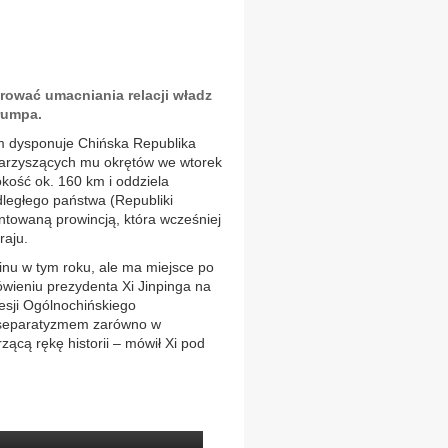
erować umacniania relacji władz
rumpa.
kim dysponuje Chińska Republika
towarzyszących mu okrętów we wtorek
kość ok. 160 km i oddziela
dległego państwa (Republiki
untowaną prowincją, która wcześniej
raju.
inu w tym roku, ale ma miejsce po
ieniu prezydenta Xi Jinpinga na
sji Ogólnochińskiego
d separatyzmem zarówno w
ącą rękę historii – mówił Xi pod