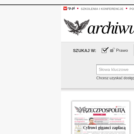
SZKOLENIA I KONFERENCJE
PO
Prawo
SZUKAJ W:
Chcesz uzyskać dostę