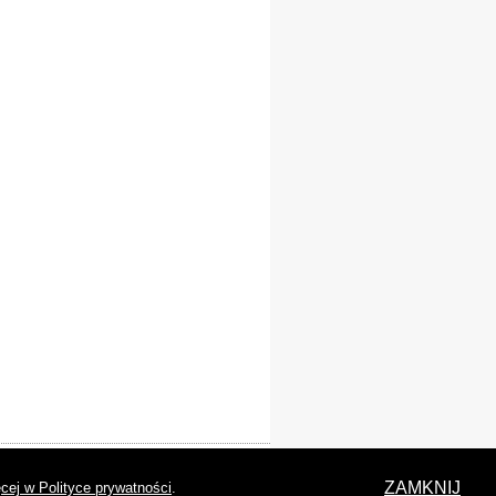
laracja dostępności
ZAMKNIJ
cej w Polityce prywatności
.