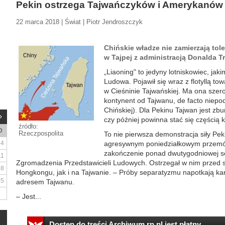
Pekin ostrzega Tajwańczyków i Amerykanów
22 marca 2018 | Świat | Piotr Jendroszczyk
Chińskie władze nie zamierzają tol
w Tajpej z administracją Donalda T
„Liaoning" to jedyny lotniskowiec, ja
Ludowa. Pojawił się wraz z flotyllą 
w Cieśninie Tajwańskiej. Ma ona szero
kontynent od Tajwanu, de facto niepo
Chińskiej). Dla Pekinu Tajwan jest zb
czy później powinna stać się częścią k
źródło:
D
Rzeczpospolita
To nie pierwsza demonstracja siły Pek
4
agresywnym poniedziałkowym przemów
zakończenie ponad dwutygodniowej se
11
Zgromadzenia Przedstawicieli Ludowych. Ostrzegał w nim prze
18
Hongkongu, jak i na Tajwanie. – Próby separatyzmu napotkają karz
25
adresem Tajwanu.
– Jest...
Dostęp do treści Archiwum.rp.pl jest płatny.