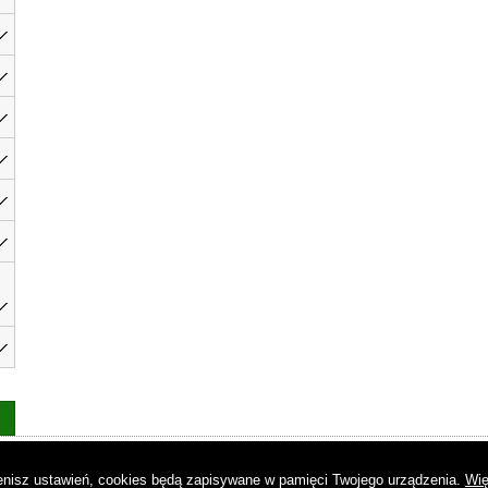
as
|
Regulamin
|
Reklama
|
Napisz do nas
|
Kontakt
|
Pliki cookies
|
Dek
mienisz ustawień, cookies będą zapisywane w pamięci Twojego urządzenia.
Wię