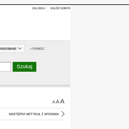
ZALOGUJ
ZAŁÓŻ KONTO
ANSOWANE
+ POMOC
A
A
A
NASTĘPNY ARTYKUŁ Z WYDANIA