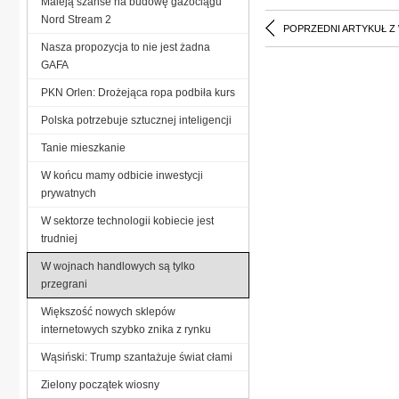
Maleją szanse na budowę gazociągu
Nord Stream 2
POPRZEDNI ARTYKUŁ Z
Nasza propozycja to nie jest żadna
GAFA
PKN Orlen: Drożejąca ropa podbiła kurs
Polska potrzebuje sztucznej inteligencji
Tanie mieszkanie
W końcu mamy odbicie inwestycji
prywatnych
W sektorze technologii kobiecie jest
trudniej
W wojnach handlowych są tylko
przegrani
Większość nowych sklepów
internetowych szybko znika z rynku
Wąsiński: Trump szantażuje świat cłami
Zielony początek wiosny