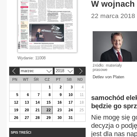
W wojnach 
22 marca 2018 
Wydanie:
11008
źródło: materiały
prasowe
marzec
2018
«
»
Detlev von Platen
PN
WT
ŚR
CZ
PT
SB
ND
1
2
3
4
5
6
7
8
9
10
11
samochód elek
12
13
14
15
16
17
18
będzie go spr
19
20
21
22
23
24
25
Nie mogę się g
26
27
28
29
30
31
decyzja o podję
jest dla nas na
SPIS TREŚCI