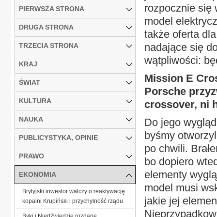
rozpocznie się 
PIERWSZA STRONA
model elektrycz
DRUGA STRONA
także oferta dl
nadające się d
TRZECIA STRONA
wątpliwości: bę
KRAJ
Mission E Cros
ŚWIAT
Porsche przyzw
KULTURA
crossover, ni 
NAUKA
Do jego wyglądu
byśmy otworzyl
PUBLICYSTYKA, OPINIE
po chwili. Brał
PRAWO
bo dopiero wte
elementy wyglą
EKONOMIA
model musi wsk
Brytyjski inwestor walczy o reaktywację
jakie jej elem
kopalni Krupiński i przychylność rządu
Nieprzypadkowo
Byki i Niedźwiedzie rozdane