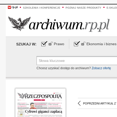
SZKOLENIA I KONFERENCJE
POZNAJ NASZE PRODUKTY
E-SKLE
Prawo
Ekonomia i biznes
SZUKAJ W:
Chcesz uzyskać dostęp do archiwum?
Zobacz ofertę
POPRZEDNI ARTYKUŁ Z