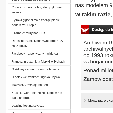
nas modelem 9
Coface: biznes na fali, ale ryzyko nie
zniknie
W takim razie, 
Cyfrowi giganci mają zacząć płacić
podatki w Europie
Dostęp do tr
Czarne chmury nad PPK
Deutsche Bank: Negatywne prognozy
Archiwum Rz
zaszkodziły
archiwalnyc
Facebook na politycznym widelcu
od 1993 roku
wzbogacone
Francuzi nie zamkną fabryki w Tychach
Ponad milio
Giełdowy cennik znowu na tapecie
Hipotek we frankach szybko ubywa
Zamów dostę
Inwestorzy czekają na Fed
Krasicki: Ochroniarze ze sklepów nie
trafią na bruk
Masz już wyku
Leasing jest najszybszy