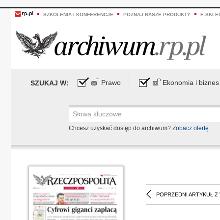
SZKOLENIA I KONFERENCJE
POZNAJ NASZE PRODUKTY
E-SKLE
Prawo
Ekonomia i biznes
SZUKAJ W:
Chcesz uzyskać dostęp do archiwum?
Zobacz ofertę
POPRZEDNI ARTYKUŁ Z