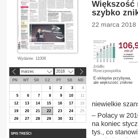
Większość 
szybko zni
22 marca 2018 
Wydanie:
11008
źródło:
Rzeczpospolita
marzec
2018
«
»
E-sklepów przybywa,
PN
WT
ŚR
CZ
PT
SB
ND
ale większość zniknie
1
2
3
4
5
6
7
8
9
10
11
niewielkie szan
12
13
14
15
16
17
18
19
20
21
22
23
24
25
– Polacy w 2010
26
27
28
29
30
31
na koniec stycz
tys., co stanow
SPIS TREŚCI