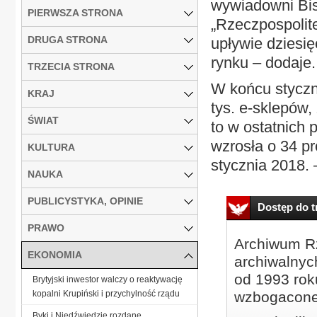
wywiadowni Bis
PIERWSZA STRONA
„Rzeczpospolit
DRUGA STRONA
upływie dziesię
rynku – dodaje.
TRZECIA STRONA
W końcu styczn
KRAJ
tys. e-sklepów,
ŚWIAT
to w ostatnich 
wzrosła o 34 pr
KULTURA
stycznia 2018. 
NAUKA
PUBLICYSTYKA, OPINIE
Dostęp do tr
PRAWO
Archiwum Rz
EKONOMIA
archiwalnyc
od 1993 roku
Brytyjski inwestor walczy o reaktywację
kopalni Krupiński i przychylność rządu
wzbogacone
Byki i Niedźwiedzie rozdane