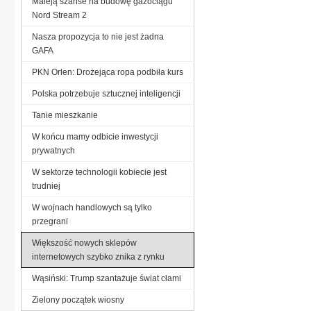
Maleją szanse na budowę gazociągu
Nord Stream 2
Nasza propozycja to nie jest żadna
GAFA
PKN Orlen: Drożejąca ropa podbiła kurs
Polska potrzebuje sztucznej inteligencji
Tanie mieszkanie
W końcu mamy odbicie inwestycji
prywatnych
W sektorze technologii kobiecie jest
trudniej
W wojnach handlowych są tylko
przegrani
Większość nowych sklepów
internetowych szybko znika z rynku
Wąsiński: Trump szantażuje świat cłami
Zielony początek wiosny