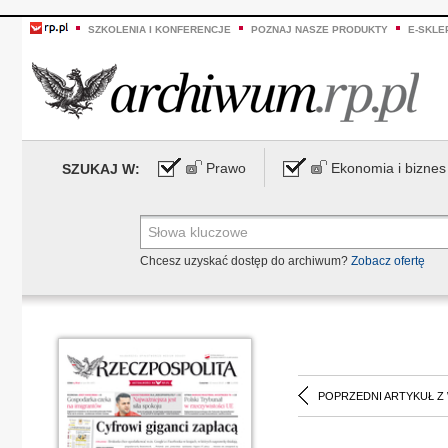
SZKOLENIA I KONFERENCJE
POZNAJ NASZE PRODUKTY
E-SKLE
Prawo
Ekonomia i biznes
SZUKAJ W:
Chcesz uzyskać dostęp do archiwum?
Zobacz ofertę
POPRZEDNI ARTYKUŁ Z