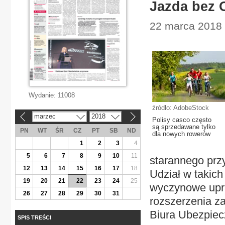
Jazda bez 
22 marca 2018 
Wydanie:
11008
źródło: AdobeStock
marzec
2018
«
»
Polisy casco często
są sprzedawane tylko
PN
WT
ŚR
CZ
PT
SB
ND
dla nowych rowerów
1
2
3
4
5
6
7
8
9
10
11
starannego pr
12
13
14
15
16
17
18
Udział w takich
19
20
21
22
23
24
25
wyczynowe upra
26
27
28
29
30
31
rozszerzenia z
Biura Ubezpiec
SPIS TREŚCI