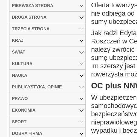
Oferta towarzy
PIERWSZA STRONA
nie odbiega od
DRUGA STRONA
sumy ubezpiecz
TRZECIA STRONA
Jak radzi Edyt
Roszczeń w Ce
KRAJ
należy zwrócić
ŚWIAT
sumę ubezpiecz
KULTURA
Im szerszy jes
rowerzysta może
NAUKA
OC plus N
PUBLICYSTYKA, OPINIE
W ubezpieczeni
PRAWO
samochodowych,
EKONOMIA
bezpieczeństwo
nieprawidłowe
SPORT
wypadku i będz
DOBRA FIRMA