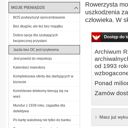
Rowerzysta moż
MOJE PIENIĄDZE
uszkodzenia za
BOŚ podwyższył oprocentowanie
człowieka. W s
Bez długów, ale też bez majątku
Dobra opcja dla szukających
Dostęp do tr
bezpiecznej przystani
Jazda bez OC jest ryzykowna
Archiwum Rz
archiwalnyc
Jest powód do niepokoju
od 1993 roku
Kalendarz inwestora
wzbogacone
Kompleksowa oferta dla startujących w
Ponad milio
biznesie
Komórkowe telekomy kierują się na
Zamów dostę
wieś
Mundur z 1939 roku: zagadka dla
detektywa
Masz już wyku
Po kartę walutową nie tylko do banku