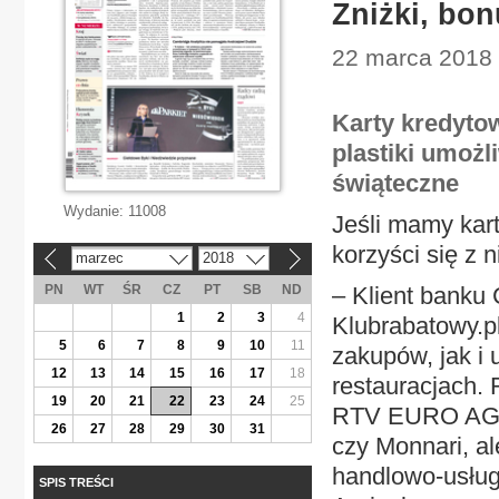
Zniżki, bon
22 marca 2018 
Karty kredyto
plastiki umożl
świąteczne
Wydanie:
11008
Jeśli mamy kar
korzyści się z n
marzec
2018
«
»
PN
WT
ŚR
CZ
PT
SB
ND
– Klient banku 
1
2
3
4
Klubrabatowy.p
5
6
7
8
9
10
11
zakupów, jak i 
12
13
14
15
16
17
18
restauracjach. 
19
20
21
22
23
24
25
RTV EURO AGD,
26
27
28
29
30
31
czy Monnari, al
handlowo-usług
SPIS TREŚCI