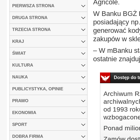
Agricole.
PIERWSZA STRONA
W Banku BGŻ B
DRUGA STRONA
posiadający np
generować kody
TRZECIA STRONA
zakupów w skle
KRAJ
– W mBanku sta
ŚWIAT
ostatnie znajduj
KULTURA
NAUKA
Dostęp do tr
PUBLICYSTYKA, OPINIE
Archiwum Rz
archiwalnyc
PRAWO
od 1993 roku
EKONOMIA
wzbogacone
SPORT
Ponad milio
DOBRA FIRMA
Zamów dostę