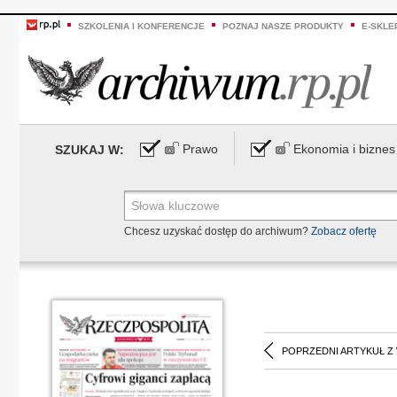
SZKOLENIA I KONFERENCJE
POZNAJ NASZE PRODUKTY
E-SKLE
Prawo
Ekonomia i biznes
SZUKAJ W:
Chcesz uzyskać dostęp do archiwum?
Zobacz ofertę
POPRZEDNI ARTYKUŁ Z