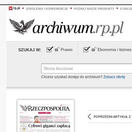
SZKOLENIA I KONFERENCJE
POZNAJ NASZE PRODUKTY
E-SKLE
Prawo
Ekonomia i biznes
SZUKAJ W:
Chcesz uzyskać dostęp do archiwum?
Zobacz ofertę
POPRZEDNI ARTYKUŁ Z