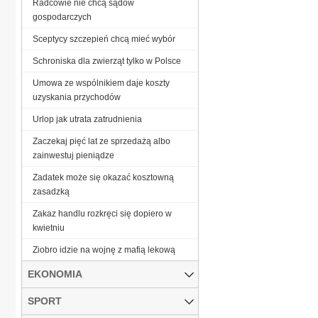
Radcowie nie chcą sądów
gospodarczych
Sceptycy szczepień chcą mieć wybór
Schroniska dla zwierząt tylko w Polsce
Umowa ze wspólnikiem daje koszty
uzyskania przychodów
Urlop jak utrata zatrudnienia
Zaczekaj pięć lat ze sprzedażą albo
zainwestuj pieniądze
Zadatek może się okazać kosztowną
zasadzką
Zakaz handlu rozkręci się dopiero w
kwietniu
Ziobro idzie na wojnę z mafią lekową
EKONOMIA
SPORT