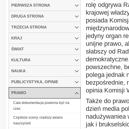
rolę odgrywa Ra
PIERWSZA STRONA
krajowej władz
DRUGA STRONA
posiada Komisj
międzynarodowy
TRZECIA STRONA
jedyny organ r
KRAJ
unijne prawo, a
ŚWIAT
słabszy od Rad
demokratyczne. 
KULTURA
powszechne, be
NAUKA
polega jednak 
bezpośrednie, r
PUBLICYSTYKA, OPINIE
opinia Komisji
PRAWO
Także do prawo
Cała dokumentacja powinna być na
dzień media po
czas
nadużywaniea w
Częstsze oceny, rzadszy awans
jak i brukselskic
nauczycieli