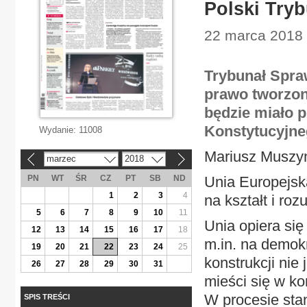
Polski Tryb
22 marca 2018 
Trybunał Spraw
prawo tworzone
będzie miało 
Konstytucyjne
Wydanie:
11008
Mariusz Muszy
marzec
2018
«
»
PN
WT
ŚR
CZ
PT
SB
ND
Unia Europejsk
1
2
3
4
na kształt i ro
5
6
7
8
9
10
11
Unia opiera się
12
13
14
15
16
17
18
m.in. na demokr
19
20
21
22
23
24
25
konstrukcji nie
26
27
28
29
30
31
mieści się w ko
W procesie sta
SPIS TREŚCI