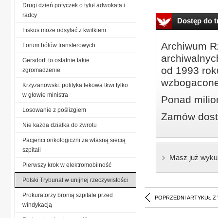
Drugi dzień potyczek o tytuł adwokata i
radcy
Dostęp do tr
Fiskus może odsyłać z kwitkiem
Archiwum Rz
Forum bólów transferowych
archiwalnyc
Gersdorf: to ostatnie takie
od 1993 roku
zgromadzenie
wzbogacone
Krzyżanowski: polityka lekowa tkwi tylko
w głowie ministra
Ponad milio
Losowanie z poślizgiem
Zamów dostę
Nie każda działka do zwrotu
Pacjenci onkologiczni za własną siecią
szpitali
Masz już wyku
Pierwszy krok w elektromobilność
Polski Trybunał w unijnej rzeczywistości
Prokuratorzy bronią szpitale przed
POPRZEDNI ARTYKUŁ Z
windykacją