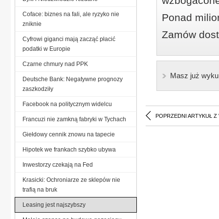
wzbogacone
Coface: biznes na fali, ale ryzyko nie
Ponad milio
zniknie
Zamów dostę
Cyfrowi giganci mają zacząć płacić
podatki w Europie
Czarne chmury nad PPK
Masz już wyku
Deutsche Bank: Negatywne prognozy
zaszkodziły
Facebook na politycznym widelcu
POPRZEDNI ARTYKUŁ Z
Francuzi nie zamkną fabryki w Tychach
Giełdowy cennik znowu na tapecie
Hipotek we frankach szybko ubywa
Inwestorzy czekają na Fed
Krasicki: Ochroniarze ze sklepów nie
trafią na bruk
Leasing jest najszybszy