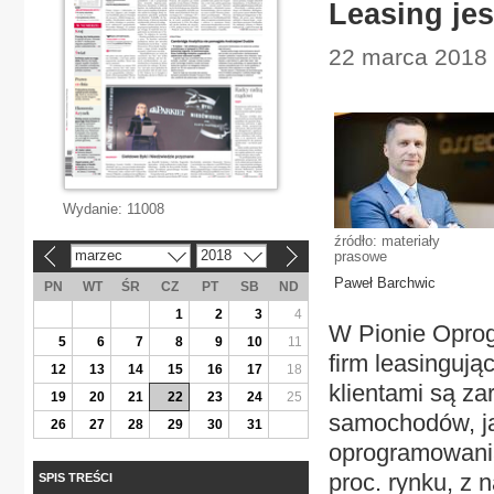
Leasing jes
22 marca 2018 
Wydanie:
11008
źródło: materiały
marzec
2018
prasowe
«
»
Paweł Barchwic
PN
WT
ŚR
CZ
PT
SB
ND
1
2
3
4
W Pionie Opro
5
6
7
8
9
10
11
firm leasinguj
12
13
14
15
16
17
18
klientami są z
19
20
21
22
23
24
25
samochodów, ja
26
27
28
29
30
31
oprogramowania
proc. rynku, z 
SPIS TREŚCI