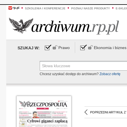
SZKOLENIA I KONFERENCJE
POZNAJ NASZE PRODUKTY
E-SKLE
Prawo
Ekonomia i biznes
SZUKAJ W:
Chcesz uzyskać dostęp do archiwum?
Zobacz ofertę
POPRZEDNI ARTYKUŁ Z