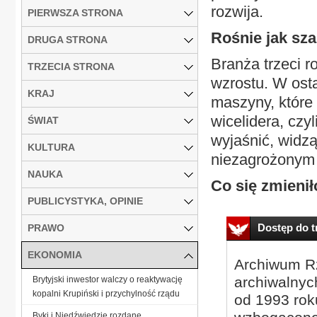
rozwija.
PIERWSZA STRONA
Rośnie jak sza
DRUGA STRONA
Branża trzeci 
TRZECIA STRONA
wzrostu. W ost
KRAJ
maszyny, które 
wicelidera, cz
ŚWIAT
wyjaśnić, widzą
KULTURA
niezagrożonym
NAUKA
Co się zmienił
PUBLICYSTYKA, OPINIE
Dostęp do tr
PRAWO
EKONOMIA
Archiwum Rz
archiwalnyc
Brytyjski inwestor walczy o reaktywację
kopalni Krupiński i przychylność rządu
od 1993 roku
Byki i Niedźwiedzie rozdane