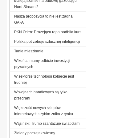
Maleją szanse na budowę gazociągu
Nord Stream 2
Nasza propozycja to nie jest żadna
GAFA
PKN Orlen: Drożejąca ropa podbiła kurs
Polska potrzebuje sztucznej inteligencji
Tanie mieszkanie
W końcu mamy odbicie inwestycji
prywatnych
W sektorze technologii kobiecie jest
trudniej
W wojnach handlowych są tylko
przegrani
Większość nowych sklepów
internetowych szybko znika z rynku
Wąsiński: Trump szantażuje świat cłami
Zielony początek wiosny