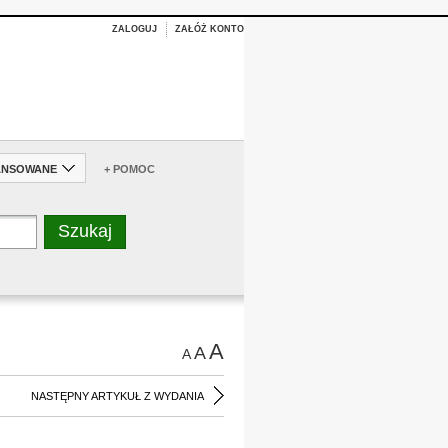
ZALOGUJ
ZAŁÓŻ KONTO
ANSOWANE
+ POMOC
A
A
A
NASTĘPNY ARTYKUŁ Z WYDANIA