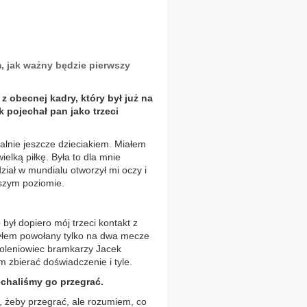
m, jak ważny będzie pierwszy
 obecnej kadry, który był już na
k pojechał pan jako trzeci
alnie jeszcze dzieciakiem. Miałem
ielką piłkę. Była to dla mnie
ał w mundialu otworzył mi oczy i
ższym poziomie.
ył dopiero mój trzeci kontakt z
byłem powołany tylko na dwa mecze
koleniowiec bramkarzy Jacek
m zbierać doświadczenie i tyle.
echaliśmy go przegrać.
ę, żeby przegrać, ale rozumiem, co