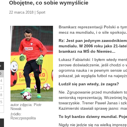
Obojętne, co sobie wymyślicie
22 marca 2018 | Sport
Bramkarz reprezentacji Polski o ty
mecz na mundialu, i o sile spokoju.
Rz: Jest pan jedynym zawodnikiem z
mundialu. W 2006 roku jako 21-late
bramkarz na MŚ do Niemiec...
Łukasz Fabiański: I byłem wtedy ment
zerowe doświadczenie, jeśli chodzi o w
ogromna nauka i w pewnym sensie udzi
D
pokazał, jak wygląda futbol na najwy
4
Łudził się pan wtedy, że zagra?
11
Nie. Zgrupowanie przed mundialem to b
18
seniorską reprezentacją. Wcześniej 
25
towarzyskie. Trener Paweł Janas i sz
autor zdjęcia: Piotr
Kazimierski stawiali sprawę jasno: ma
Nowak
źródło:
To był bardzo dziwny mundial. Poj
Rzeczpospolita
Nigdy nie jedzie się na wielką imprez