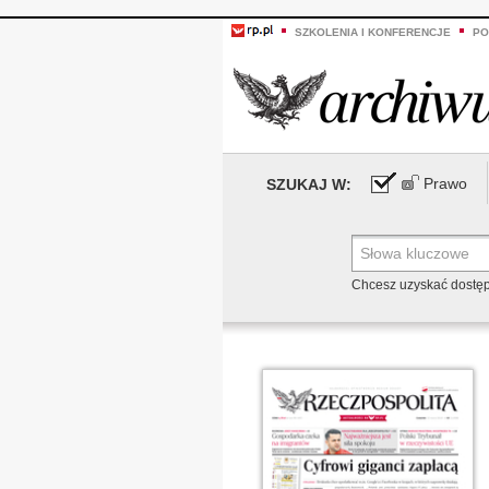
SZKOLENIA I KONFERENCJE
PO
Prawo
SZUKAJ W:
Chcesz uzyskać dostę