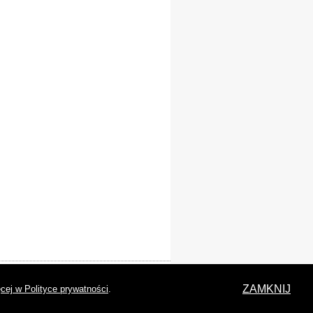
laracja dostępności
ZAMKNIJ
cej w Polityce prywatności
.