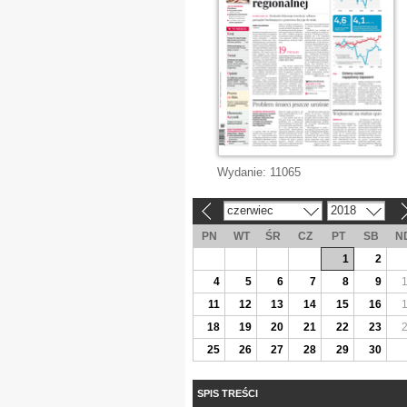
Wydanie:
11065
czerwiec
2018
«
»
PN
WT
ŚR
CZ
PT
SB
N
1
2
4
5
6
7
8
9
11
12
13
14
15
16
18
19
20
21
22
23
25
26
27
28
29
30
SPIS TREŚCI