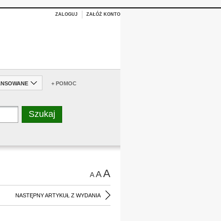
ZALOGUJ
ZAŁÓŻ KONTO
ANSOWANE
+ POMOC
A
A
A
NASTĘPNY ARTYKUŁ Z WYDANIA