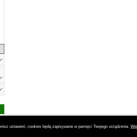
as
|
Regulamin
|
Reklama
|
Napisz do nas
|
Kontakt
|
Pliki cookies
|
Dek
mienisz ustawień, cookies będą zapisywane w pamięci Twojego urządzenia.
Wię
© Copyright by Gremi Media SA