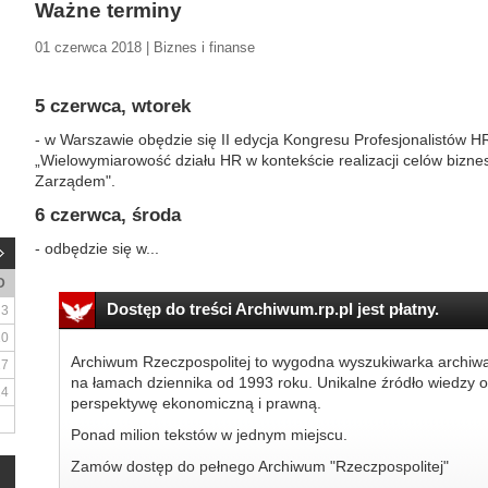
Ważne terminy
01 czerwca 2018 | Biznes i finanse
5 czerwca, wtorek
- w Warszawie obędzie się II edycja Kongresu Profesjonalistów 
„Wielowymiarowość działu HR w kontekście realizacji celów bizne
Zarządem".
6 czerwca, środa
- odbędzie się w...
D
Dostęp do treści Archiwum.rp.pl jest płatny.
3
10
Archiwum Rzeczpospolitej to wygodna wyszukiwarka archiw
17
na łamach dziennika od 1993 roku. Unikalne źródło wiedzy o
24
perspektywę ekonomiczną i prawną.
Ponad milion tekstów w jednym miejscu.
Zamów dostęp do pełnego Archiwum "Rzeczpospolitej"