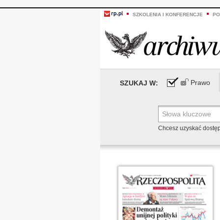
SZKOLENIA I KONFERENCJE
PO
Prawo
SZUKAJ W:
Chcesz uzyskać dostę