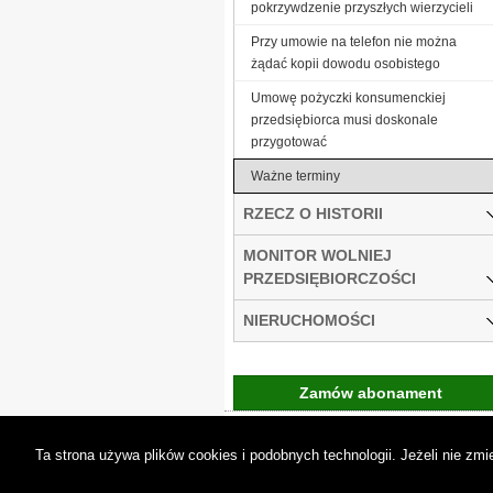
pokrzywdzenie przyszłych wierzycieli
Przy umowie na telefon nie można
żądać kopii dowodu osobistego
Umowę pożyczki konsumenckiej
przedsiębiorca musi doskonale
przygotować
Ważne terminy
RZECZ O HISTORII
MONITOR WOLNIEJ
PRZEDSIĘBIORCZOŚCI
NIERUCHOMOŚCI
Zamów abonament
Gremi Media:
O n
Ta strona używa plików cookies i podobnych technologii. Jeżeli nie z