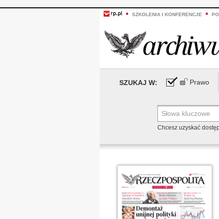
SZKOLENIA I KONFERENCJE
PO
Prawo
SZUKAJ W:
Chcesz uzyskać dostę