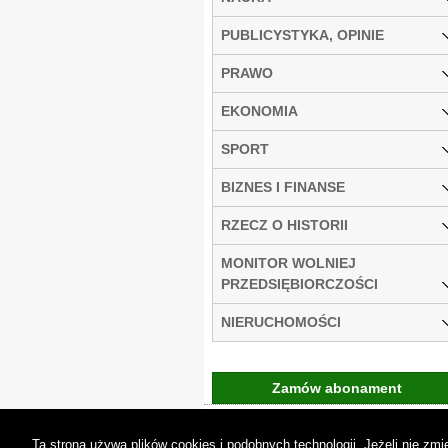
PUBLICYSTYKA, OPINIE
PRAWO
EKONOMIA
SPORT
BIZNES I FINANSE
RZECZ O HISTORII
MONITOR WOLNIEJ
PRZEDSIĘBIORCZOŚCI
NIERUCHOMOŚCI
Zamów abonament
Gremi Media:
O n
Ta strona używa plików cookies i podobnych technologii. Jeżeli nie z