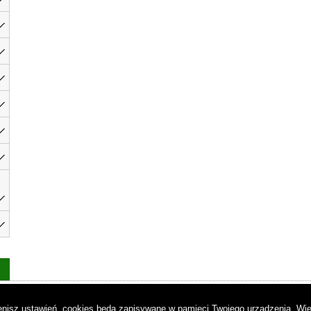
as
|
Regulamin
|
Reklama
|
Napisz do nas
|
Kontakt
|
Pliki cookies
|
Dek
mienisz ustawień, cookies będą zapisywane w pamięci Twojego urządzenia.
Wię