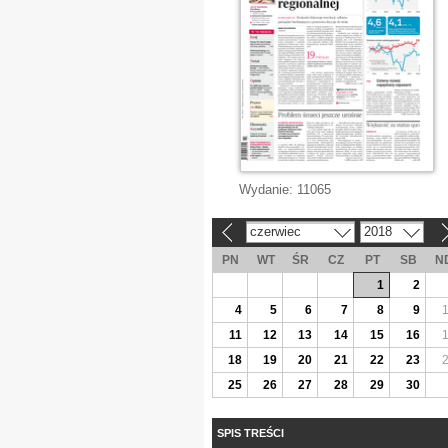
Wydanie:
11065
czerwiec
2018
«
»
PN
WT
ŚR
CZ
PT
SB
N
1
2
4
5
6
7
8
9
11
12
13
14
15
16
18
19
20
21
22
23
25
26
27
28
29
30
SPIS TREŚCI