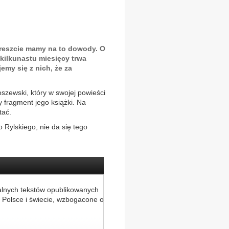
wreszcie mamy na to dowody. O
 kilkunastu miesięcy trwa
jemy się z nich, że za
oszewski, który w swojej powieści
y fragment jego książki. Na
tać.
 Rylskiego, nie da się tego
alnych tekstów opublikowanych
 Polsce i świecie, wzbogacone o