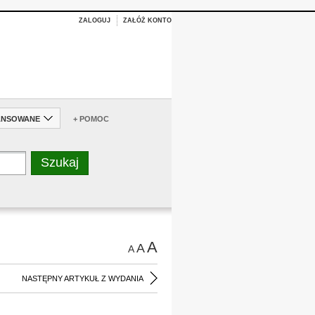
ZALOGUJ
ZAŁÓŻ KONTO
ANSOWANE
+ POMOC
A
A
A
NASTĘPNY ARTYKUŁ Z WYDANIA