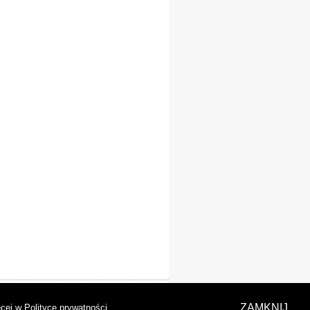
laracja dostępności
ZAMKNIJ
cej w Polityce prywatności
.