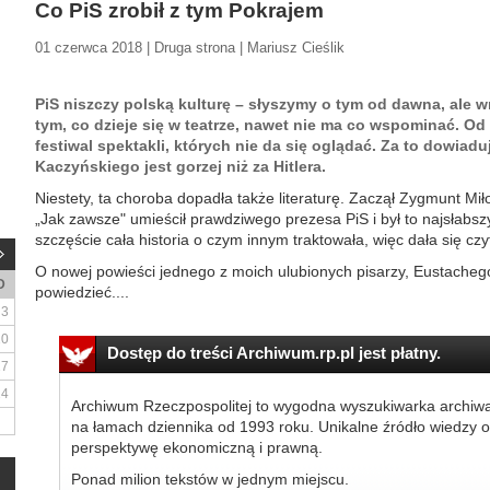
Co PiS zrobił z tym Pokrajem
01 czerwca 2018 | Druga strona | Mariusz Cieślik
PiS niszczy polską kulturę – słyszymy o tym od dawna, ale 
tym, co dzieje się w teatrze, nawet nie ma co wspominać. Od
festiwal spektakli, których nie da się oglądać. Za to dowiadu
Kaczyńskiego jest gorzej niż za Hitlera.
Niestety, ta choroba dopadła także literaturę. Zaczął Zygmunt Mił
„Jak zawsze" umieścił prawdziwego prezesa PiS i był to najsłabsz
szczęście cała historia o czym innym traktowała, więc dała się czy
O nowej powieści jednego z moich ulubionych pisarzy, Eustachego
D
powiedzieć....
3
10
Dostęp do treści Archiwum.rp.pl jest płatny.
17
24
Archiwum Rzeczpospolitej to wygodna wyszukiwarka archiw
na łamach dziennika od 1993 roku. Unikalne źródło wiedzy o
perspektywę ekonomiczną i prawną.
Ponad milion tekstów w jednym miejscu.