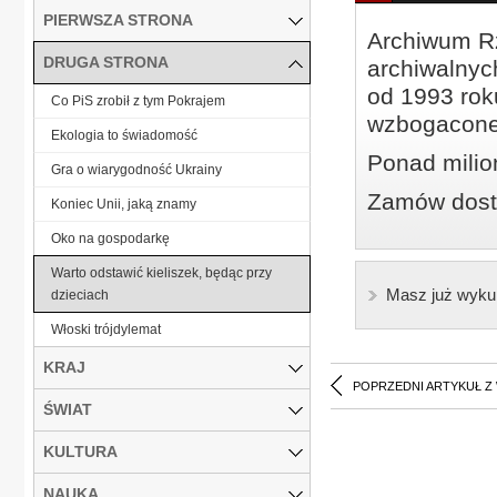
PIERWSZA STRONA
Archiwum Rz
DRUGA STRONA
archiwalnyc
od 1993 roku
Co PiS zrobił z tym Pokrajem
wzbogacone
Ekologia to świadomość
Ponad milio
Gra o wiarygodność Ukrainy
Zamów dostę
Koniec Unii, jaką znamy
Oko na gospodarkę
Warto odstawić kieliszek, będąc przy
Masz już wyku
dzieciach
Włoski trójdylemat
KRAJ
POPRZEDNI ARTYKUŁ Z
ŚWIAT
KULTURA
NAUKA