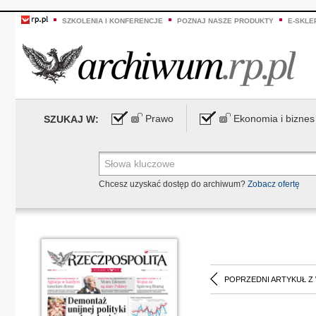
SZKOLENIA I KONFERENCJE
POZNAJ NASZE PRODUKTY
E-SKLE
Prawo
Ekonomia i biznes
SZUKAJ W:
Chcesz uzyskać dostęp do archiwum?
Zobacz ofertę
POPRZEDNI ARTYKUŁ Z