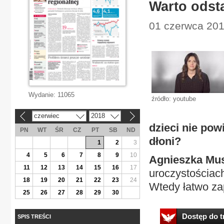
Warto odsta
01 czerwca 2018
Wydanie:
11065
źródło: youtube
czerwiec
2018
«
»
dzieci nie pow
PN
WT
ŚR
CZ
PT
SB
ND
dłoni?
1
2
3
4
5
6
7
8
9
10
Agnieszka Mus
11
12
13
14
15
16
17
uroczystościach
18
19
20
21
22
23
24
Wtedy łatwo zap
25
26
27
28
29
30
Dostęp do tr
SPIS TREŚCI